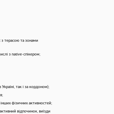
;
 з терасою та зонами
ислі з native-спікером;
 Україні, так і за кордоном);
в;
а інших фізичних активностей;
активний відпочинок, виїзди