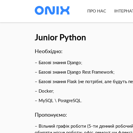
ПРО НАС
ІНТЕРНА
Junior Python
Необхідно:
– Б
азові знання Django;
– Базові знання Django Rest Framework;
– Базові знання Flask (не потрібні, але будуть п
– Docker;
– MySQL \ PostgreSQL.
Пропонуємо:
– Вільний графік роботи (5-ти денний робочи
обирати місце роботи: офіс, ремоут чи флексі