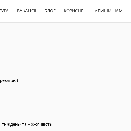
ТУРА
ВАКАНСІЇ
БЛОГ
КОРИСНЕ
НАПИШИ НАМ
еревагою);
й тиждень) та можливість
;