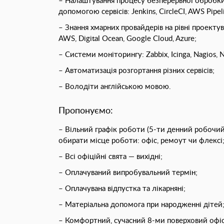
– Налаштування процесу безперервної обробки 
допомогою сервісів: Jenkins, CircleCI, AWS Pipeli
– Знання хмарних провайдерів на рівні проектув
AWS, Digital Ocean, Google Cloud, Azure;
– Системи моніторингу: Zabbix, Icinga, Nagios, N
– Автоматизація розгортання різних сервісів;
– Володіти англійською мовою.
Пропонуємо:
– Вільний графік роботи (5-ти денний робочи
обирати місце роботи: офіс, ремоут чи флексі
– Всі офіційні свята — вихідні;
– Оплачуваний випробувальний термін;
– Оплачувана відпустка та лікарняні;
– Матеріальна допомога при народженні дітей
– Комфортний, сучасний 8-ми поверховий офіс