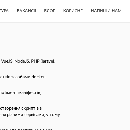
ТУРА
ВАКАНСІЇ
БЛОГ
КОРИСНЕ
НАПИШИ НАМ
VueJS, NodeJS, PHP (laravel,
атків засобами docker-
плоймент маніфестів,
 створення скриптів з
ння різними сервісами, у тому