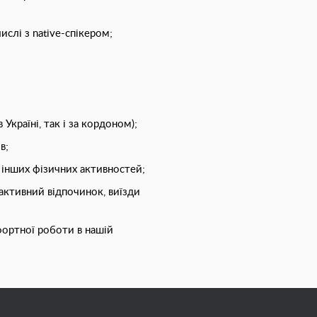
ислі з native-спікером;
 Україні, так і за кордоном);
в;
а інших фізичних активностей;
активний відпочинок, виїзди
фортної роботи в нашій