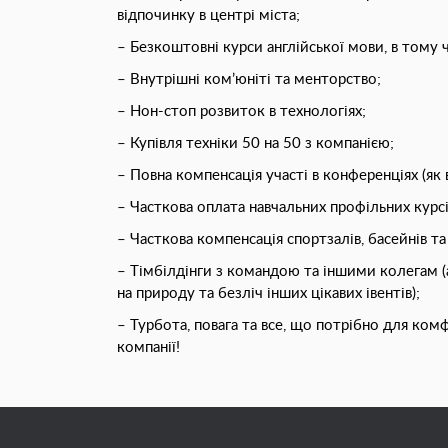
відпочинку в центрі міста;
– Безкоштовнi курси англійської мови, в тому ч
– Внутрішні ком’юніті та менторство;
– Нон-стоп розвиток в технологіях;
– Купівля техніки 50 на 50 з компанією;
– Повна компенсація участі в конференціях (як в
– Часткова оплата навчальних профільних курсі
– Часткова компенсація спортзалів, басейнів т
– Тімбілдінги з командою та іншими колегам (
на природу та безліч інших цікавих івентів);
– Турбота, повага та все, що потрібно для ком
компанії!