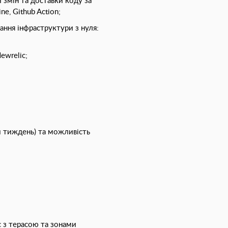
змін та доставки коду за
ne, Github Action;
ання інфраструктури з нуля:
ewrelic;
й тиждень) та можливість
;
;
 з терасою та зонами