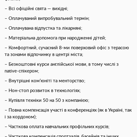
– Всі офіційні свята — вихідні;
– Оплачуваний випробувальний термін;
– Оплачувана відпустка та лікарняні;
– Матеріальна допомога при народженні дітей;
– Комфортний, сучасний 8-ми поверховий офіс з терасою
та зонами відпочинку в центрі міста;
– Безкоштовнi курси англійської мови, в тому числі з
native-спікером;
– Внутрішні ком’юніті та менторство;
– Нон-стоп розвиток в технологіях;
– Купівля техніки 50 на 50 з компанією;
– Повна компенсація участі в конференціях (як в Україні, так
і за кордоном);
– Часткова оплата навчальних профільних курсів;
– Часткова компенсація спортзалів, басейнів та інших