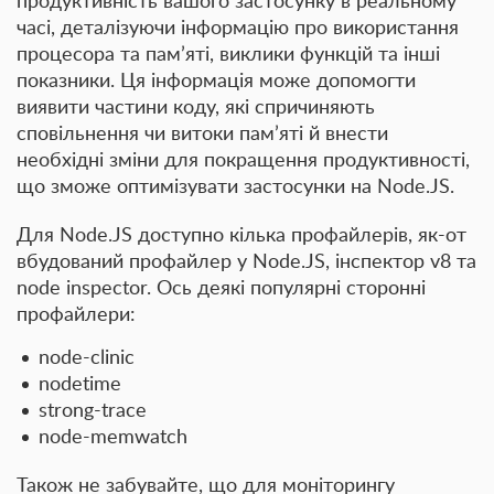
продуктивність вашого застосунку в реальному
часі, деталізуючи інформацію про використання
процесора та пам’яті, виклики функцій та інші
показники. Ця інформація може допомогти
виявити частини коду, які спричиняють
сповільнення чи витоки пам’яті й внести
необхідні зміни для покращення продуктивності,
що зможе оптимізувати застосунки на Node.JS.
Для Node.JS доступно кілька профайлерів, як-от
вбудований профайлер у Node.JS, інспектор v8 та
node inspector. Ось деякі популярні сторонні
профайлери:
node-clinic
nodetime
strong-trace
node-memwatch
Також не забувайте, що для моніторингу