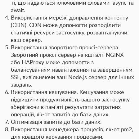
ті, що надаються ключовими словами async та
await.
Використання мережі доправлення контенту
(CDN).
CDN може допомогти розподілити
статичні ресурси застосунку, розвантажуючи
ваш сервер.
Використання зворотного проксі-сервера.
Зворотний проксі-сервер на кшталт NGINX
або HAProxy може допомогти з
балансуванням навантаження та завершенням
SSL, вивільняючи ваш Node.js сервер для інших
завдань.
Використання кешування.
Кешування може
підвищити продуктивність вашого застосунку,
зберігаючи в пам’яті результати затратних
операцій, як-от запитів до бази даних.
Оптимізація запитів до бази даних.
Використання менеджера процесів
, як-от pm2,
для кращого керування процесами.