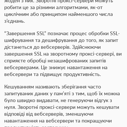
жоден з них. Зворотні проксі-сервери можуть
робити це за різними алгоритмами, як-от
циклічним або принципом найменшого числа
з’єднань.
“Завершення SSL” позначає процес обробки SSL-
шифрування та дешифрування до того, як запит
дістанеться до вебсерверів. Здійснюючи
завершення SSL на зворотному проксі-сервері, ви
сприяєте обробці незашифрованих запитів
вебсерверами. Це знижує навантаження на
вебсервери та підвищує продуктивність.
Кешуванням називають зберігання часто
запитуваних даних у пам’яті з тим, щоб їх можна
було швидко видавати, не генеруючи відгук з
нуля. Зворотні проксі-сервери можуть кешувати
відповіді від вебсерверів, зменшуючи
навантаження на вебсервери та покращуючи