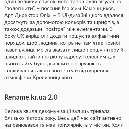
один великий список, його треба було візуально
“полегшити”, – пояснив Максим Каменщиков,
Арт Директор Onix, – В UI-дизайні цього вдалося
досягнути за допомогою кольорів та шрифтів, а
також додавши “повітря” між елементами. З
боку UX вирішили додати пошук та алфавітний
порядок, щоб людина, котра не пам’ятає повної
назви вулиці, могла вказати лише першу літеру й
швидко знайти потрібну адресу. Головним для
цього сайту було два критерії: зручність
споживання такого контенту й відтворення
атмосфери Кропивницького.
Rename.kr.ua 2.0
Велика хвиля декомунізації вулиць тривала
близько півтора року. Весь цей час сайт активно
наповнювався та мав популярність у містян. Коли