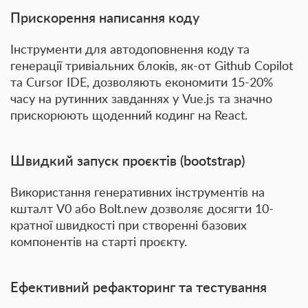
Прискорення написання коду
Інструменти для автодоповнення коду та
генерації тривіальних блоків, як-от
Github Copilot
та
Cursor IDE
, дозволяють економити
15-20%
часу
на рутинних завданнях у Vue.js та значно
прискорюють щоденний кодинг на React.
Швидкий запуск проєктів (bootstrap)
Використання генеративних інструментів на
кшталт
V0
або
Bolt.new
дозволяє досягти
10-
кратної швидкості
при створенні базових
компонентів на старті проєкту.
Ефективний рефакторинг та тестування