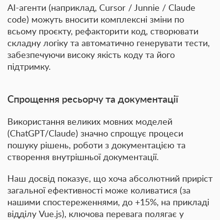
AI-агенти (наприклад,
Cursor / Junnie / Claude
code
) можуть вносити комплексні зміни по
всьому проєкту, рефакторити код, створювати
складну логіку та автоматично генерувати тести,
забезпечуючи високу якість коду та його
підтримку.
Спрощення ресьорчу та документації
Використання великих мовних моделей
(
ChatGPT/Claude
) значно спрощує процеси
пошуку рішень, роботи з документацією та
створення внутрішньої документації.
Наш досвід показує, що хоча абсолютний приріст
загальної ефективності може коливатися (за
нашими спостереженнями, до
+15%
, на прикладі
відділу Vue.js), ключова перевага полягає у