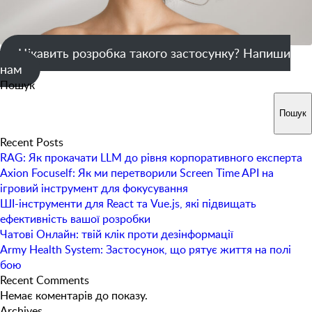
Цікавить розробка такого застосунку? Напиши
нам
Пошук
Пошук
Recent Posts
RAG: Як прокачати LLM до рівня корпоративного експерта
Axion Focuself: Як ми перетворили Screen Time API на
ігровий інструмент для фокусування
ШІ-інструменти для React та Vue.js, які підвищать
ефективність вашої розробки
Чатові Онлайн: твій клік проти дезінформації
Army Health System: Застосунок, що рятує життя на полі
бою
Recent Comments
Немає коментарів до показу.
Archives