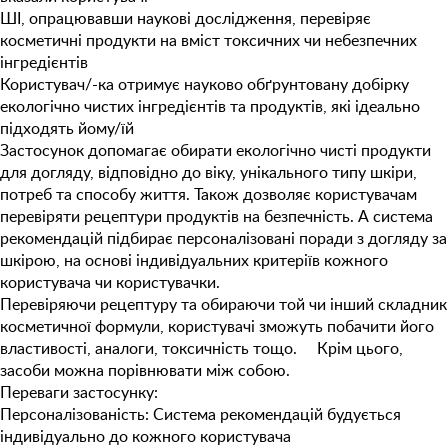
ШІ, опрацювавши наукові дослідження, перевіряє
косметичні продукти на вміст токсичних чи небезпечних
інгредієнтів
Користувач/-ка отримує науково обґрунтовану добірку
екологічно чистих інгредієнтів та продуктів, які ідеально
підходять йому/їй
Застосунок допомагає обирати екологічно чисті продукти
для догляду, відповідно до віку, унікального типу шкіри,
потреб та способу життя. Також дозволяє користувачам
перевіряти рецептури продуктів на безпечність. А система
рекомендацій підбирає персоналізовані поради з догляду за
шкірою, на основі індивідуальних критеріїв кожного
користувача чи користувачки.
Перевіряючи рецептуру та обираючи той чи інший складник
косметичної формули, користувачі зможуть побачити його
властивості, аналоги, токсичність тощо. Крім цього,
засоби можна порівнювати між собою.
Переваги застосунку:
Персоналізованість
: Система рекомендацій будується
індивідуально до кожного користувача