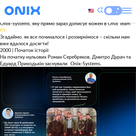
Категорія:
Uncategorized
Січень – час нових починань! А для нас – ще й нагадування
про великий старт. Адже 25 років тому почалася історія
Onix-Systems, яку прямо зараз дописує кожен в Onix Team
Згадаймо, як все починалося і роззирнімося – скільки нам
вже вдалося досягти!
2000
| Початок історії
На початку нульових Роман Серебряков, Дмитро Дурач та
Едуард Приходькін заснували Onix-Systems.