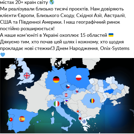
містах 20+ країн світу
Ми реалізували близько тисячі проєктів. Нам довіряють
клієнти Європи, Близького Сходу, Східної Азії, Австралії,
США та Південної Америки. І наш географічний ринок
постійно розширюється!
А наше комʼюніті в Україні охоплює 15 областей
Дякуємо тим, хто почав цей шлях і кожному, хто щодня
прокладає нові стежки!З Днем Народження, Onix-Systems