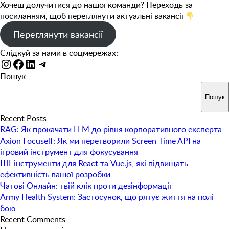
Хочеш долучитися до нашої команди? Переходь за
посиланням, щоб переглянути актуальні вакансії
Переглянути вакансії
Слідкуй за нами в соцмережах:
Instagram
Facebook
LinkedIn
Telegram
Пошук
Пошук
Recent Posts
RAG: Як прокачати LLM до рівня корпоративного експерта
Axion Focuself: Як ми перетворили Screen Time API на
ігровий інструмент для фокусування
ШІ-інструменти для React та Vue.js, які підвищать
ефективність вашої розробки
Чатові Онлайн: твій клік проти дезінформації
Army Health System: Застосунок, що рятує життя на полі
бою
Recent Comments