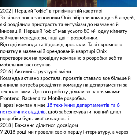
2002 |
Перший “офіс” в трикімнатній квартирі
За кілька років засновники Onix зібрали команду з 8 людей,
які розділили пристрасть та ентузіазм до навчання й
інновацій. Перший “офіс” мав усього 80 м²: одну кімнату
займали менеджери, інші дві – розробники.
Відтоді команда та її досвід зростали. Та зі скромного
початку в маленькій орендованій квартирі Onix
перетворився на провідну компанію з розробки веб та
мобільних застосунків.
2016 |
Активні структурні зміни
Команда активно зростала, проєктів ставало все більше й
виникла потреба розділяти команду на департаменти за
технологіями. До того роботу ділили за напрямками:
Frontend, Backend та Mobile
розробка.
Наразі компанія має
18 технічних департаментів та 6
нетехнічних відділів
, щоб забезпечувати повний цикл
розробки будь-якої складності.
2018 |
Бажання ділитися досвідом
У 2018 році ми провели свою першу інтернатуру, а через