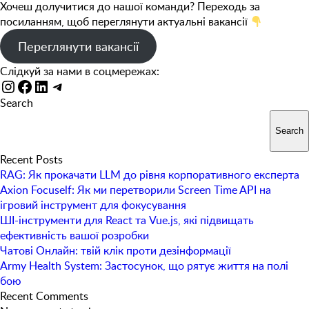
Хочеш долучитися до нашої команди? Переходь за
посиланням, щоб переглянути актуальні вакансії
Переглянути вакансії
Слідкуй за нами в соцмережах:
Instagram
Facebook
LinkedIn
Telegram
Search
Search
Recent Posts
RAG: Як прокачати LLM до рівня корпоративного експерта
Axion Focuself: Як ми перетворили Screen Time API на
ігровий інструмент для фокусування
ШІ-інструменти для React та Vue.js, які підвищать
ефективність вашої розробки
Чатові Онлайн: твій клік проти дезінформації
Army Health System: Застосунок, що рятує життя на полі
бою
Recent Comments