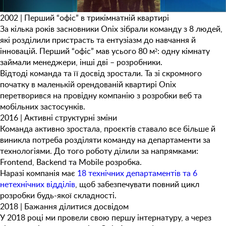
2002 |
Перший “офіс” в трикімнатній квартирі
За кілька років засновники Onix зібрали команду з 8 людей,
які розділили пристрасть та ентузіазм до навчання й
інновацій. Перший “офіс” мав усього 80 м²: одну кімнату
займали менеджери, інші дві – розробники.
Відтоді команда та її досвід зростали. Та зі скромного
початку в маленькій орендованій квартирі Onix
перетворився на провідну компанію з розробки веб та
мобільних застосунків.
2016 |
Активні структурні зміни
Команда активно зростала, проєктів ставало все більше й
виникла потреба розділяти команду на департаменти за
технологіями. До того роботу ділили за напрямками:
Frontend, Backend та Mobile
розробка.
Наразі компанія має
18 технічних департаментів та 6
нетехнічних відділів
, щоб забезпечувати повний цикл
розробки будь-якої складності.
2018 |
Бажання ділитися досвідом
У 2018 році ми провели свою першу інтернатуру, а через