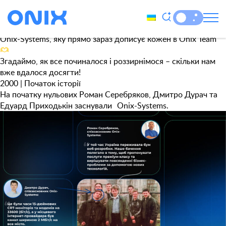
Category:
Uncategorized
Січень – час нових починань! А для нас – ще й нагадування
про великий старт. Адже 25 років тому почалася історія
Onix-Systems, яку прямо зараз дописує кожен в Onix Team
Згадаймо, як все починалося і роззирнімося – скільки нам
вже вдалося досягти!
2000
| Початок історії
На початку нульових Роман Серебряков, Дмитро Дурач та
Едуард Приходькін заснували Onix-Systems.