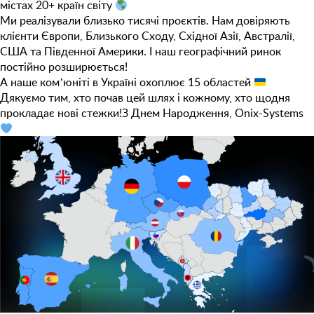
містах 20+ країн світу
Ми реалізували близько тисячі проєктів. Нам довіряють
клієнти Європи, Близького Сходу, Східної Азії, Австралії,
США та Південної Америки. І наш географічний ринок
постійно розширюється!
А наше комʼюніті в Україні охоплює 15 областей
Дякуємо тим, хто почав цей шлях і кожному, хто щодня
прокладає нові стежки!З Днем Народження, Onix-Systems