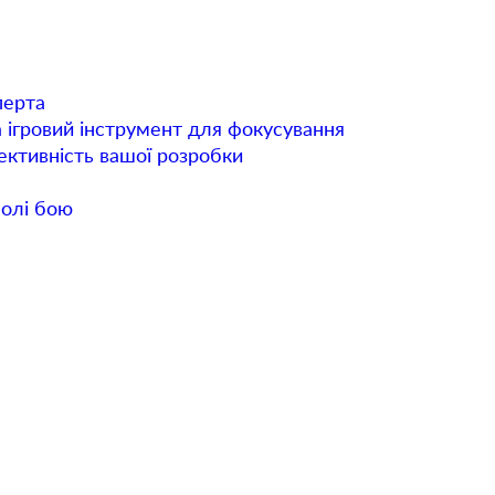
перта
а ігровий інструмент для фокусування
фективність вашої розробки
полі бою