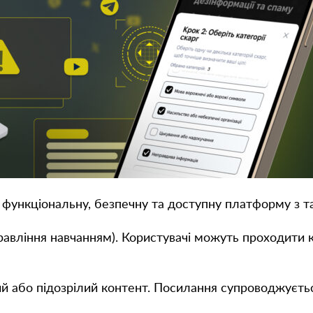
функціональну, безпечну та доступну платформу з 
авління навчанням). Користувачі можуть проходити ку
й або підозрілий контент. Посилання супроводжуєтьс