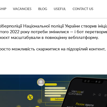
 з фейками, кібербулінгом і шкідливим контентом у
SHIP
VACANCIES
BLOG
USEFUL
CONTACT US
ми.
поліції Національної поліції України створив ініціа
ютого 2022 року потреби змінилися — і бот перетвор
роєкт масштабували в повноцінну вебплатформу.
росто можливість скаржитися на підозрілий контент,