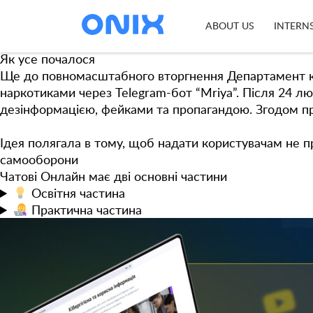
Month:
August 2025
Чатові Онлайн
— платформа, яка допомагає боротися
ABOUT US
INTERN
BRAMA
, яку розвиває кіберполіція разом із партнера
Як усе почалося
Ще до повномасштабного вторгнення Департамент кібер
наркотиками через Telegram-бот “Mriya”. Після 24 л
дезінформацією, фейками та пропагандою. Згодом п
Ідея полягала в тому, щоб надати користувачам не п
самооборони
Чатові Онлайн має дві основні частини
Освітня
частина
Практична
частина