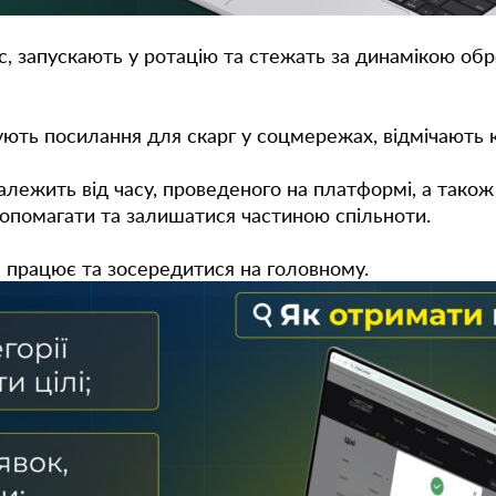
с, запускають у ротацію та стежать за динамікою об
имують посилання для скарг у соцмережах, відмічають
лежить від часу, проведеного на платформі, а також в
допомагати та залишатися частиною спільноти.
е працює та зосередитися на головному.