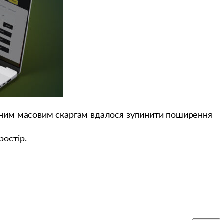
ним масовим скаргам вдалося зупинити поширення
ростір.