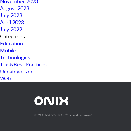
November 2023
August 2023
July 2023
April 2023
July 2022
Categories
Education
Mobile
Technologies
Tips&Best Practices
Uncategorized
Web
© 2007-2026, ТОВ “Онiкс-Системз”