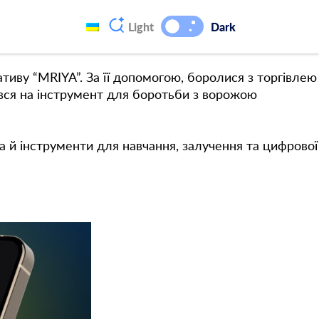
 соцмережах. Це частина цифрової екосистеми
Light
Dark
тиву “MRIYA”. За її допомогою, боролися з торгівлею
ився на інструмент для боротьби з ворожою
 а й
інструменти для навчання, залучення та цифрової