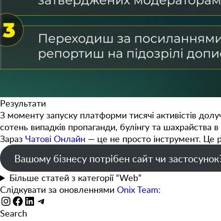
Результати
З моменту запуску платформи
тисячі активістів
долуч
сотень випадків пропаганди, булінгу та шахрайства
в 
Зараз
Чатові Онлайн
— це не просто інструмент. Це р
Вашому бізнесу потрібен сайт чи застосунок
Більше статей з категорії “Web”
Слідкувати за оновленнями
Onix Team:
Instagram
Facebook
LinkedIn
Telegram
Search