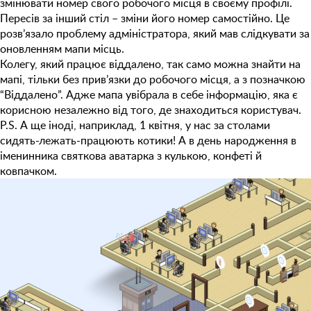
змінювати номер свого робочого місця в своєму профілі.
Пересів за інший стіл – зміни його номер самостійно. Це
розв’язало проблему адміністратора, який мав слідкувати за
оновленням мапи місць.
Колегу, який працює віддалено, так само можна знайти на
мапі, тільки без прив’язки до робочого місця, а з позначкою
“Віддалено”. Адже мапа увібрала в себе інформацію, яка є
корисною незалежно від того, де знаходиться користувач.
P.S. А ще іноді, наприклад, 1 квітня, у нас за столами
сидять-лежать-працюють котики! А в день народження в
іменинника святкова аватарка з кулькою, конфеті й
ковпачком.