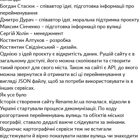
Богдан Стасюк – співавтор ідеї, підготовка інформації про
перейменування
Дмитро Дурач – співавтор ідеї, моральна підтримка проєкту
Максим Сінченко – підготовка інформації про вулиці
Сергій Холін – менеджмент
Костянтин Алтухов – розробка
Костянтин Свідзінський – дизайн.
Однією з ідей проєкту є відкритість даних. Рушій сайту є в
загальному доступі, його можна скопіювати та створити
такий проєкт для свого міста. Також на сайті є API, до якого
можна звернутися й отримати всі ці перейменування у
вигляді JSON файлу, щоб за потреби використовувати їх в
інших сервісах.
Як усе було
Історія створення сайту Rename.kr.ua почалася, відколи в
Україні стартували процеси декомунізації. По ходу
розгортання перейменувань вулиць та об’єктів міської
географії, ставало дедалі важче слідкувати за змінами.
Водночас картографічні сервіси теж не встигали
відстежувати й вірно показувати назви вулиць чи знаходити