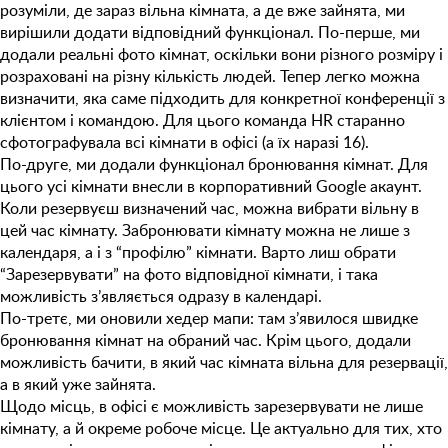
розуміли, де зараз вільна кімната, а де вже зайнята, ми
вирішили додати відповідний функціонал. По-перше, ми
додали реальні фото кімнат, оскільки вони різного розміру і
розраховані на різну кількість людей. Тепер легко можна
визначити, яка саме підходить для конкретної конференції з
клієнтом і командою. Для цього команда HR старанно
сфотографувала всі кімнати в офісі (а їх наразі 16).
По-друге, ми додали функціонал бронювання кімнат. Для
цього усі кімнати внесли в корпоративний Google акаунт.
Коли резервуєш визначений час, можна вибрати вільну в
цей час кімнату. Забронювати кімнату можна не лише з
календаря, а і з “профілю” кімнати. Варто лиш обрати
“Зарезервувати” на фото відповідної кімнати, і така
можливість з’являється одразу в календарі.
По-третє, ми оновили хедер мапи: там з’явилося швидке
бронювання кімнат на обраний час. Крім цього, додали
можливість бачити, в який час кімната вільна для резервації,
а в який уже зайнята.
Щодо місць, в офісі є можливість зарезервувати не лише
кімнату, а й окреме робоче місце. Це актуально для тих, хто