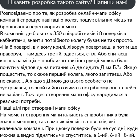
Цікавить розробка такого сайту? Напиши нам!
Розповідаємо про те, як розробка онлайн-мапи офісу
компанії спрощує навігацію колег, пошук вільних місць та
бронювання переговорних кімнат.
В компанії, де більш як 350 співробітників і 8 поверхів з
кабінетами, знайти потрібного колегу буває не так просто.
«На 8 поверсі, в лівому крилі, ліворуч повертаєш, а потім ще
праворуч, і там десь третій, здається, стіл. Або спитаєш
когось на місці» – приблизно такі інструкції можна було
почути у відповідь на питання «А де сидить Діма Б.?». Якщо
пощастить, то скаже перший колега, якого запитаєш. Або
не скаже… А якщо з Дімою до цього особисто не
зустрічався, то знайти його очима в потрібному опен-спейсі
не варіант. Тож ідея створення мапи офісу народилася з
реальної потреби.
Наші цілі при створенні мапи офісу
На момент створення мапи кількість співробітників була
значно меншою, так само як кількість поверхів, які
належали компанії. При цьому поверхи були не сусідні, куди
можна швидко піднятись чи спуститись, а 1-ий, 6-ий і 8-ий.