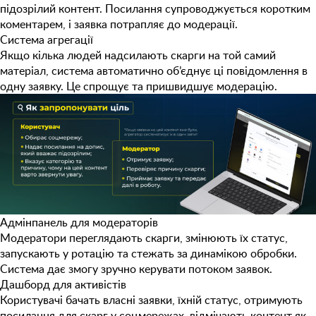
підозрілий контент. Посилання супроводжується коротким
коментарем, і заявка потрапляє до модерації.
Система агрегації
Якщо кілька людей надсилають скарги на той самий
матеріал, система автоматично об’єднує ці повідомлення в
одну заявку. Це спрощує та пришвидшує модерацію.
Адмінпанель для модераторів
Модератори переглядають скарги, змінюють їх статус,
запускають у ротацію та стежать за динамікою обробки.
Система дає змогу зручно керувати потоком заявок.
Дашборд для активістів
Користувачі бачать власні заявки, їхній статус, отримують
посилання для скарг у соцмережах, відмічають контент як