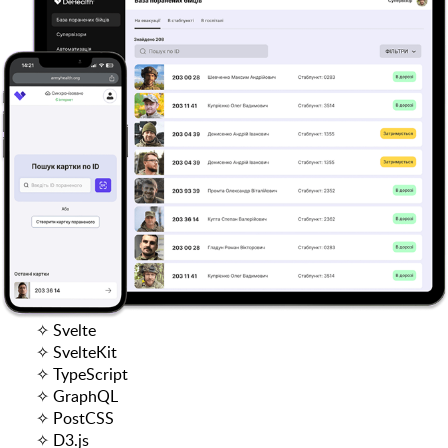
✧
Svelte
✧
SvelteKit
✧
TypeScript
✧
GraphQL
✧
PostCSS
✧
D3.js