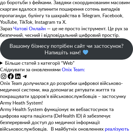
до боротьби з фейками. Завдяки скоординованим масовим
скаргам вдалося зупинити поширення
сотень випадків
пропаганди, булінгу та шахрайства
в Telegram, Facebook,
YouTube, TikTok, Instagram та X.
Зараз
Чатові Онлайн
— це не просто інструмент. Це рух за
безпечний, чесний і відповідальний цифровий простір.
Вашому бізнесу потрібен сайт чи застосунок?
Напишіть нам!
Більше статей з категорії “Web”
Слідкувати за оновленнями
Onix Team:
Instagram
Facebook
LinkedIn
Telegram
Onix Team долучилася до розробки цифрової військово-
медичної системи, яка допомагає рятувати життя та
покращувати здоров’я військовослужбовців – застосунку
Army Heath System!
Army Health System функціонує як вебзастосунок та
цифрова карта пацієнта (DeHealth ID) й забезпечує
безперервний доступ до медичної інформації
військовослужбовців. В майбутніх оновленнях
реалізують