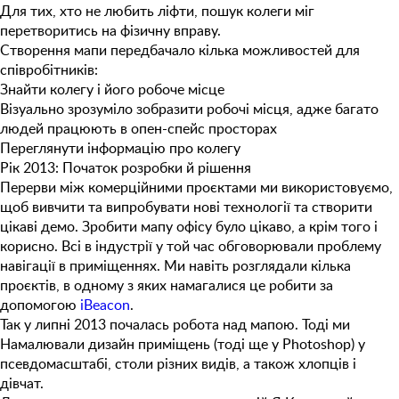
Для тих, хто не любить ліфти, пошук колеги міг
перетворитись на фізичну вправу.
Створення мапи передбачало кілька можливостей для
співробітників:
Знайти колегу і його робоче місце
Візуально зрозуміло зобразити робочі місця, адже багато
людей працюють в опен-спейс просторах
Переглянути інформацію про колегу
Рік 2013: Початок розробки й рішення
Перерви між комерційними проєктами ми використовуємо,
щоб вивчити та випробувати нові технології та створити
цікаві демо. Зробити мапу офісу було цікаво, а крім того і
корисно. Всі в індустрії у той час обговорювали проблему
навігації в приміщеннях. Ми навіть розглядали кілька
проєктів, в одному з яких намагалися це робити за
допомогою
iBeacon
.
Так у липні 2013 почалась робота над мапою. Тоді ми
Намалювали дизайн приміщень (тоді ще у Photoshop) у
псевдомасштабі, столи різних видів, а також хлопців і
дівчат.