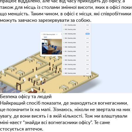
працює віддалено, але час від часу приходить до офісу, а
також для місць із столами змінної висоти, яких в офісі поки
що меншість. Таким чином, в офісі є місця, які співробітники
можуть завчасно зарезервувати за собою.
Безпека офісу та людей
Найкращий спосіб показати, де знаходяться вогнегасники,
це позначити їх на мапі. Зізнаюсь, ніколи не звертала на них
увагу, де вони висять і в якій кількості. Тож ми влаштували
міні-квест “знайди всі вогнегасники офісу”. Те саме
стосується аптечок.