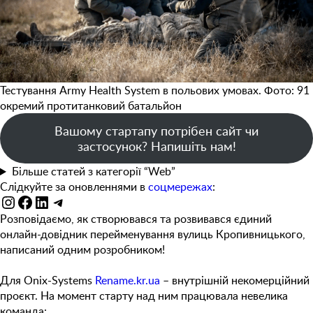
Тестування Army Health System в польових умовах. Фото: 91
окремий протитанковий батальйон
Вашому стартапу потрібен сайт чи
застосунок? Напишіть нам!
Більше статей з категорії “Web”
Слідкуйте за оновленнями в
соцмережах
:
Instagram
Facebook
LinkedIn
Telegram
Розповідаємо, як створювався та розвивався єдиний
онлайн-довідник перейменування вулиць Кропивницького,
написаний одним розробником!
Для Onix-Systems
Rename.kr.ua
– внутрішній некомерційний
проєкт. На момент старту над ним працювала невелика
команда: