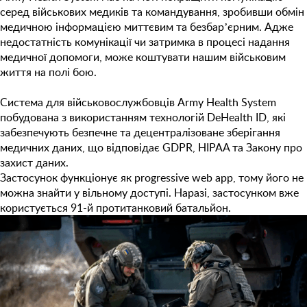
серед військових медиків та командування, зробивши обмін
медичною інформацією миттєвим та безбарʼєрним. Адже
недостатність комунікації чи затримка в процесі надання
медичної допомоги, може коштувати нашим військовим
життя на полі бою.
Система для військовослужбовців Army Health System
побудована з використанням технологій DeHealth ID, які
забезпечують безпечне та децентралізоване зберігання
медичних даних, що відповідає GDPR, HIPAA та Закону про
захист даних.
Застосунок функціонує як progressive web app, тому його не
можна знайти у вільному доступі. Наразі, застосунком вже
користується 91-й протитанковий батальйон.