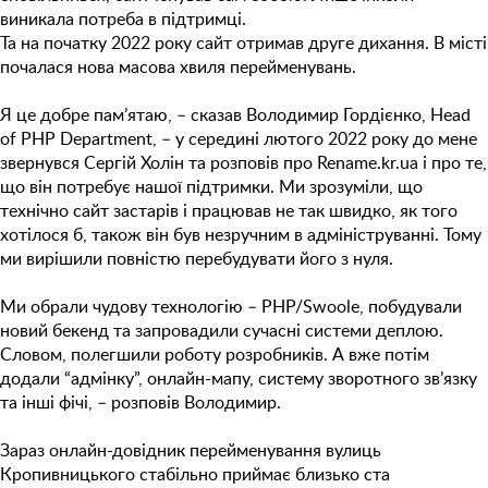
виникала потреба в підтримці.
Та на початку 2022 року сайт отримав друге дихання. В місті
почалася нова масова хвиля перейменувань.
Я це добре пам’ятаю, – сказав Володимир Гордієнко, Head
of PHP Department, – у середині лютого 2022 року до мене
звернувся Сергій Холін та розповів про Rename.kr.ua і про те,
що він потребує нашої підтримки. Ми зрозуміли, що
технічно сайт застарів і працював не так швидко, як того
хотілося б, також він був незручним в адмініструванні. Тому
ми вирішили повністю перебудувати його з нуля.
Ми обрали чудову технологію – PHP/Swoole, побудували
новий бекенд та запровадили сучасні системи деплою.
Словом, полегшили роботу розробників. А вже потім
додали “адмінку”, онлайн-мапу, систему зворотного зв’язку
та інші фічі, – розповів Володимир.
Зараз онлайн-довідник перейменування вулиць
Кропивницького стабільно приймає близько ста