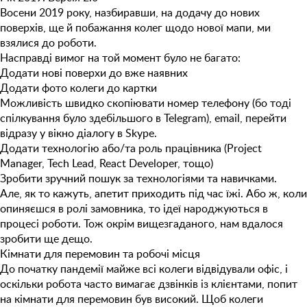
Восени 2019 року, назбиравши, на додачу до нових
поверхів, ще й побажання колег щодо нової мапи, ми
взялися до роботи.
Насправді
вимог
на той момент
було не багато:
Додати нові поверхи до вже наявних
Додати фото колеги до картки
Можливість швидко скопіювати номер телефону (бо тоді
спілкування було здебільшого в Telegram), email, перейти
відразу у вікно діалогу в Skype.
Додати технологію або/та роль працівника (Project
Manager, Tech Lead, React Developer, тощо)
Зробити зручний пошук за технологіями та навичками.
Але, як то кажуть, апетит приходить під час їжі. Або ж, коли
опиняєшся в ролі замовника, то ідеї народжуються в
процесі роботи. Тож окрім вищезгаданого, нам вдалося
зробити ще дещо.
Кімнати для перемовин та робочі місця
До початку пандемії майже всі колеги відвідували офіс, і
оскільки робота часто вимагає дзвінків із клієнтами, попит
на кімнати для перемовин був високий. Щоб колеги