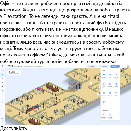
Офіс – це не лише робочий простір, а й місце дозвілля із
колегами. Ходять легенди, що розробники на роботі грають
у Playstation. То не легенди, таки грають. А ще на гітарі і
навіть бас-гітарі… А ще грають в настільний футбол, їдять
морозиво, або п’ють каву в кімнатах відпочинку. В наших
офісах назбиралось чимало таких локацій, про які можна і
не знати, якщо весь час знаходитись на своєму робочому
місці. Тому мапа у нас слугує інструментом знайомства
нових колег з офісом Оніксу, де можна влаштувати такий
собі віртуальний тур, а потім побачити то все наживо.
Доступність