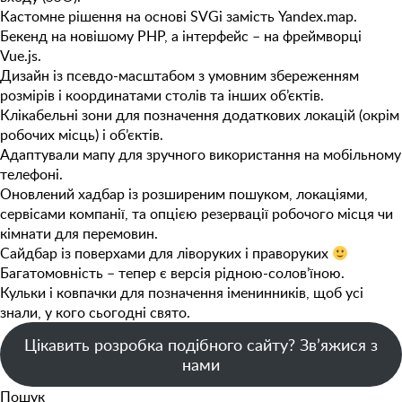
Кастомне рішення на основі SVGі замість Yandex.map.
Бекенд на новішому PHP, а інтерфейс – на фреймворці
Vue.js.
Дизайн із псевдо-масштабом з умовним збереженням
розмірів і координатами столів та інших об’єктів.
Клікабельні зони для позначення додаткових локацій (окрім
робочих місць) і об’єктів.
Адаптували мапу для зручного використання на мобільному
телефоні.
Оновлений хадбар із розширеним пошуком, локаціями,
сервісами компанії, та опцією резервації робочого місця чи
кімнати для перемовин.
Сайдбар із поверхами для ліворуких і праворуких
Багатомовність – тепер є версія рідною-солов’їною.
Кульки і ковпачки для позначення іменинників, щоб усі
знали, у кого сьогодні свято.
Цікавить розробка подібного сайту? Зв’яжися з
нами
Пошук