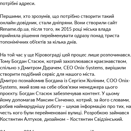
потрібні адреси.
Першими, хто зрозумів, що потрібно створити такий
онлайн-довідник, стали дніпряни. Вони створили сайт
Rename.dp.ua, після того, як 2015 році міська влада
прийняла рішення перейменувати одразу понад триста
топонімічних об’єктів за кілька днів.
На той час у ще Кіровограді цей процес лише розпочинався.
Тому Богдан Стасюк, котрий захоплювався краєзнавством,
спільно з Дмитром Дурачем, CEO Onix-Systems, вирішили
створити подібний сервіс для нашого міста.
Дмитро познайомив Богдана із Сергієм Холіним, COO Onix-
Systems, який взяв на себе обов’язки менеджера цього
проєкту. Богдан Стасюк забезпечував контент. У цьому
йому допомагав Максим Сінченко, котрий, за його словами,
робив наймаруднішу роботу – шукав інформацію про тих, на
честь кого були перейменовані вулиці. Розробкою займався
Костянтин Алтухов, дизайном – Костянтин Свідзінський.