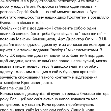
24 лютого 2016 року створили репозиторій та почали
роботу над сайтом. Розробка зайняла один місяць, –
розповів Сергій Холін, – на той момент компанія була
набагато меншою, тому наших двох Костянтинів розділяло
буквально кілька столів.
Оскільки сайт є довідником і становить собою один
великий список, його треба було візуально “полегшити”, –
пояснив Максим Каменщиков, Арт Директор Onix, – В UI-
дизайні цього вдалося досягнути за допомогою кольорів та
шрифтів, а також додавши “повітря” між елементами. З
боку UX вирішили додати пошук та алфавітний порядок,
щоб людина, котра не пам’ятає повної назви вулиці, могла
вказати лише першу літеру й швидко знайти потрібну
адресу. Головним для цього сайту було два критерії:
зручність споживання такого контенту й відтворення
атмосфери Кропивницького.
Rename.kr.ua 2.0
Велика хвиля декомунізації вулиць тривала близько півтора
року. Весь цей час сайт активно наповнювався та мав
популярність у містян. Коли процес перейменувань
сповільнився, сайт існував сам собою. Лише інколи