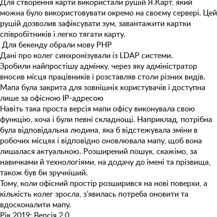
Для створення карти використали рушій Я.Карт, який
можна було використовувати окремо на своєму сервері. Цей
рушій дозволив зафіксувати зум, завантажити картки
співробітників і легко тягати карту.
Для бекенду обрали мову PHP
Дані про колег синхронізували із LDAP системи.
Зробили найпростішу адмінку, через яку адміністратор
вносив місця працівників і розставляв столи різних видів.
Мапа була закрита для зовнішніх користувачів і доступна
лише за офісною IP-адресою
Навіть така проста версія мапи офісу виконувала свою
функцію, хоча і були певні складнощі. Наприклад, потрібна
була відповідальна людина, яка б відстежувала зміни в
робочих місцях і відповідно оновлювала мапу, щоб вона
лишалася актуальною. Розширений пошук, скажімо, за
навичками й технологіями, на додачу до імені та прізвища,
також був би зручніший.
Тому, коли офісний простір розширився на нові поверхи, а
кількість колег зросла, з’явилась потреба оновити та
вдосконалити мапу.
Рік 2019: Версія 2.0