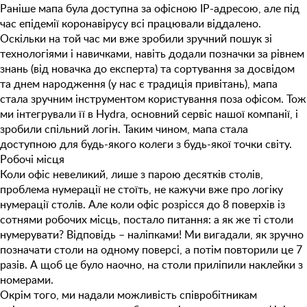
Раніше мапа була доступна за офісною IP-адресою, але під
час епідемії коронавірусу всі працювали віддалено.
Оскільки на той час ми вже зробили зручний пошук зі
технологіями і навичками, навіть додали позначки за рівнем
знань (від новачка до експерта) та сортування за досвідом
та днем народження (у нас є традиція привітань), мапа
стала зручним інструментом користування поза офісом. Тож
ми інтегрували її в Hydra, основний сервіс нашої компанії, і
зробили спільний логін. Таким чином, мапа стала
доступною для будь-якого колеги з будь-якої точки світу.
Робочі місця
Коли офіс невеликий, лише з парою десятків столів,
проблема нумерації не стоїть, не кажучи вже про логіку
нумерації столів. Але коли офіс розрісся до 8 поверхів із
сотнями робочих місць, постало питання: а як же ті столи
нумерувати? Відповідь – наліпками! Ми вигадали, як зручно
позначати столи на одному поверсі, а потім повторили це 7
разів. А щоб це було наочно, на столи приліпили наклейки з
номерами.
Окрім того, ми надали можливість співробітникам