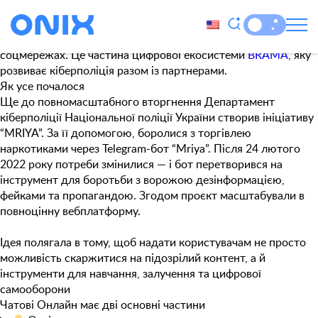
Категорія:
Web
Чатові Онлайн
— платформа, яка допомагає боротися з
фейками, кібербулінгом і шкідливим контентом у
соцмережах. Це частина цифрової екосистеми
BRAMA
, яку
розвиває кіберполіція разом із партнерами.
Як усе почалося
Ще до повномасштабного вторгнення Департамент
кіберполіції Національної поліції України створив ініціативу
“MRIYA”. За її допомогою, боролися з торгівлею
наркотиками через Telegram-бот “Mriya”. Після 24 лютого
2022 року потреби змінилися — і бот перетворився на
інструмент для боротьби з ворожою дезінформацією,
фейками та пропагандою. Згодом проєкт масштабували в
повноцінну вебплатформу.
Ідея полягала в тому, щоб надати користувачам не просто
можливість скаржитися на підозрілий контент, а й
інструменти для навчання, залучення та цифрової
самооборони
Чатові Онлайн має дві основні частини