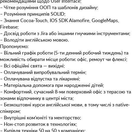
рекомендаціями щодо User Interface;
– Чітке розуміння ООП та шаблонів дизайну;
– Розуміння принципів SOLID;
– Знання Cocoa-Touch, IOS SDK Alamofire, GoogleMaps,
Firebase;
– Досвід роботи з Jira або іншими гнучкими інструментами;
– Володіти англійською мовою.
Пропонуємо:
– Вільний графік роботи (5-ти денний робочий тиждень) та
можливість обирати місце роботи: офіс, ремоут чи флексі;
– Всі офіційні свята — вихідні;
– Оплачуваний випробувальний термін;
– Оплачувана відпустка та лікарняні;
– Матеріальна допомога при народженні дітей;
– Комфортний, сучасний 8-ми поверховий офіс з терасою та
зонами відпочинку в центрі міста;
– Безкоштовнi курси англійської мови, в тому числі з native-
спікером;
– Внутрішні ком’юніті та менторство;
– Нон-стоп розвиток в технологіях;
– Купівля техніки 50 на 50 з компанією;