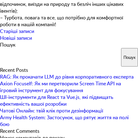
відпочинок, виїзди на природу та безліч інших цікавих
івентів);
– Турбота, повага та все, що потрібно для комфортної
роботи в нашій компанії!
Навігація
Старіші записи
за
Новіші записи
записами
Пошук
Пошук
Recent Posts
RAG: Як прокачати LLM до рівня корпоративного експерта
Axion Focuself: Як ми перетворили Screen Time API на
ігровий інструмент для фокусування
ШІ-інструменти для React та Vue.js, які підвищать
ефективність вашої розробки
Чатові Онлайн: твій клік проти дезінформації
Army Health System: Застосунок, що рятує життя на полі
бою
Recent Comments
Немає коментарів до показу.