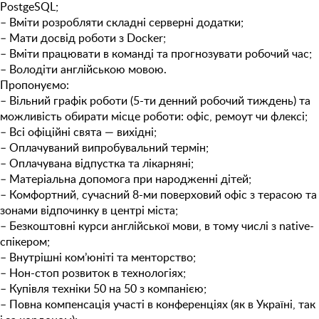
PostgeSQL;
– Вміти розробляти складні серверні додатки;
– Мати досвід роботи з Docker;
– Вміти працювати в команді та прогнозувати робочий час;
– Володіти англійською мовою.
Пропонуємо:
– Вільний графік роботи (5-ти денний робочий тиждень) та
можливість обирати місце роботи: офіс, ремоут чи флексі;
– Всі офіційні свята — вихідні;
– Оплачуваний випробувальний термін;
– Оплачувана відпустка та лікарняні;
– Матеріальна допомога при народженні дітей;
– Комфортний, сучасний 8-ми поверховий офіс з терасою та
зонами відпочинку в центрі міста;
– Безкоштовнi курси англійської мови, в тому числі з native-
спікером;
– Внутрішні ком’юніті та менторство;
– Нон-стоп розвиток в технологіях;
– Купівля техніки 50 на 50 з компанією;
– Повна компенсація участі в конференціях (як в Україні, так