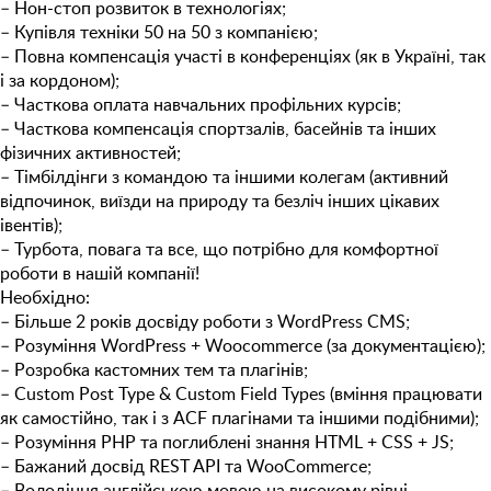
– Нон-стоп розвиток в технологіях;
– Купівля техніки 50 на 50 з компанією;
– Повна компенсація участі в конференціях (як в Україні, так
і за кордоном);
– Часткова оплата навчальних профільних курсів;
– Часткова компенсація спортзалів, басейнів та інших
фізичних активностей;
– Тімбілдінги з командою та іншими колегам (активний
відпочинок, виїзди на природу та безліч інших цікавих
івентів);
– Турбота, повага та все, що потрібно для комфортної
роботи в нашій компанії!
Необхідно:
– Більше 2 років досвіду роботи з WordPress
CMS
;
– Розуміння
WordPress + Woocommerce (за документацією)
;
– Розробка кастомних тем та плагінів;
–
Custom Post Type & Custom Field Types (вміння працювати
як самостійно, так і з ACF плагінами та іншими подібними)
;
– Розуміння PHP та поглиблені знання
HTML + CSS + JS
;
– Бажаний досвід
REST API та WooCommerce
;
– Володіння англійською мовою на високому рівні.