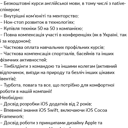
– Безкоштовнi курси англійської мови, в тому числі з native-
спікером;
– Внутрішні ком’юніті та менторство;
– Нон-стоп розвиток в технологіях;
– Купівля техніки 50 на 50 з компанією;
– Повна компенсація участі в конференціях (як в Україні, так
і за кордоном);
– Часткова оплата навчальних профільних курсів;
– Часткова компенсація спортзалів, басейнів та інших
фізичних активностей;
– Тімбілдінги з командою та іншими колегам (активний
відпочинок, виїзди на природу та безліч інших цікавих
івентів);
– Турбота, повага та все, що потрібно для комфортної
роботи в нашій компанії!
Необхідно:
–
Досвід розробки iOS додатків від 2 років;
–
Впевнені
знання iOS Swift, включаючи iOS Cocoa
Framework;
–
Досвід роботи з принципами дизайну Apple та