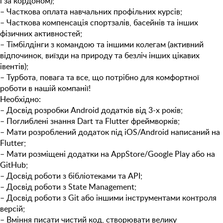
і за кордоном);
– Часткова оплата навчальних профільних курсів;
– Часткова компенсація спортзалів, басейнів та інших
фізичних активностей;
– Тімбілдінги з командою та іншими колегам (активний
відпочинок, виїзди на природу та безліч інших цікавих
івентів);
– Турбота, повага та все, що потрібно для комфортної
роботи в нашій компанії!
Необхіднo:
– Досвід розробки Android додатків від 3-х років;
– Поглиблені знання Dart та Flutter фреймворків;
– Мати розроблений додаток під iOS/Android написаний на
Flutter;
– Мати розміщені додатки на AppStore/Google Play або на
GitHub;
– Досвід роботи з бібліотеками та API;
– Досвід роботи з State Management;
– Досвід роботи з Git або іншими інструментами контроля
версій;
– Вміння писати чистий код, створювати велику