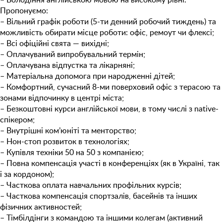
Пропонуємо:
– Вільний графік роботи (5-ти денний робочий тиждень) та
можливість обирати місце роботи: офіс, ремоут чи флексі;
– Всі офіційні свята — вихідні;
– Оплачуваний випробувальний термін;
– Оплачувана відпустка та лікарняні;
– Матеріальна допомога при народженні дітей;
– Комфортний, сучасний 8-ми поверховий офіс з терасою та
зонами відпочинку в центрі міста;
– Безкоштовнi курси англійської мови, в тому числі з native-
спікером;
– Внутрішні ком’юніті та менторство;
– Нон-стоп розвиток в технологіях;
– Купівля техніки 50 на 50 з компанією;
– Повна компенсація участі в конференціях (як в Україні, так
і за кордоном);
– Часткова оплата навчальних профільних курсів;
– Часткова компенсація спортзалів, басейнів та інших
фізичних активностей;
– Тімбілдінги з командою та іншими колегам (активний