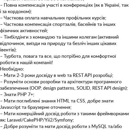
– Повна компенсація участі в конференціях (як в Україні, так
і за кордоном);
– Часткова оплата навчальних профільних курсів;
– Часткова компенсація спортзалів, басейнів та інших
фізичних активностей;
– Тімбілдінги з командою та іншими колегам (активний
відпочинок, виїзди на природу та безліч інших цікавих
івентів);
– Турбота, повага та все, що потрібно для комфортної
роботи в нашій компанії!
Необхідно:
– Мати 2-3 роки досвіду в web та REST API розробці;
– Розуміти основи розробки та архітектури програмного
забезпечення (OOP, design patterns, SOLID, REST API design);
– Знати PHP 7+;
– Мати поглиблені знання HTML та CSS, добре знати
Javascript та браузерне оточення;
– Мати комерційний досвід роботи з такими фреймворками
як: Laravel/CakePHP/Yii2/Symfony;
– Добре розуміти та мати досвід роботи з MySQL та/або