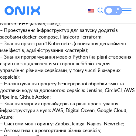
Рівень:
Middle
Необхідно:
– Знання принципів докеризації додатків (React, VueJS,
NodeJS, PHP (laravel, cake));
– Проектування інфраструктур для запуску додатків
засобами docker-compose, Hasicorp Terraform;
– Знання оркестрації Kubernetes (написання деплоймент
маніфестів, адміністрування кластерів);
– Знання програмування мовою Python (на рівні створення
скриптів з підключенням сторонніх бібліотек для
управління різними сервісами, у тому числі й хмарних
сервісів);
– Налаштування процесу безперервної обробки змін та
доставки коду за допомогою сервісів: Jenkins, CircleCI, AWS
Pipeline, Github Action;
– Знання хмарних провайдерів на рівні проектування
інфраструктури з нуля: AWS, Digital Ocean, Google Cloud,
Azure;
– Системи моніторингу: Zabbix, Icinga, Nagios, Newrelic;
– Автоматизація розгортання різних сервісів;