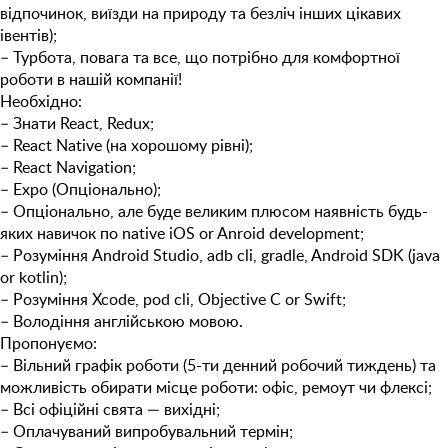
відпочинок, виїзди на природу та безліч інших цікавих
івентів);
– Турбота, повага та все, що потрібно для комфортної
роботи в нашій компанії!
Необхідно:
– Знати React, Redux;
– React Native (на хорошому рівні);
– React Navigation;
– Expo (Опціонально);
–
Опціонально, але буде великим плюсом наявність будь-
яких навичок по native iOS or Anroid development;
– Розуміння Android Studio, adb cli, gradle, Android SDK (java
or kotlin);
– Розуміння Xcode, pod cli, Objective C or Swift;
– Володіння англійською мовою.
Пропонуємо:
– Вільний графік роботи (5-ти денний робочий тиждень) та
можливість обирати місце роботи: офіс, ремоут чи флексі;
– Всі офіційні свята — вихідні;
– Оплачуваний випробувальний термін;