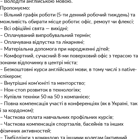
– Володіти англійською мовою.
Пропонуємо:
– Вільний графік роботи (5-ти денний робочий тиждень) та
можливість обирати місце роботи: офіс, ремоут чи флексі;
– Всі офіційні свята — вихідні;
– Оплачуваний випробувальний термін;
– Оплачувана відпустка та лікарняні;
– Матеріальна допомога при народженні дітей;
– Комфортний, сучасний 8-ми поверховий офіс з терасою та
зонами відпочинку в центрі міста;
– Безкоштовнi курси англійської мови, в тому числі з native-
спікером;
– Внутрішні ком’юніті та менторство;
– Нон-стоп розвиток в технологіях;
– Купівля техніки 50 на 50 з компанією;
– Повна компенсація участі в конференціях (як в Україні, так
і за кордоном);
– Часткова оплата навчальних профільних курсів;
– Часткова компенсація спортзалів, басейнів та інших
фізичних активностей;
– Тімбілдінги з командою та іншими колегам (активний