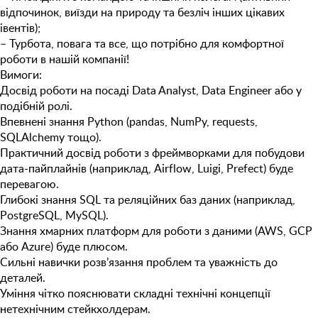
відпочинок, виїзди на природу та безліч інших цікавих
івентів);
– Турбота, повага та все, що потрібно для комфортної
роботи в нашій компанії!
Вимоги:
Досвід роботи на посаді Data Analyst, Data Engineer або у
подібній ролі.
Впевнені знання Python (pandas, NumPy, requests,
SQLAlchemy тощо).
Практичний досвід роботи з фреймворками для побудови
дата-пайплайнів (наприклад, Airflow, Luigi, Prefect) буде
перевагою.
Глибокі знання SQL та реляційних баз даних (наприклад,
PostgreSQL, MySQL).
Знання хмарних платформ для роботи з даними (AWS, GCP
або Azure) буде плюсом.
Сильні навички розв’язання проблем та уважність до
деталей.
Уміння чітко пояснювати складні технічні концепції
нетехнічним стейкхолдерам.