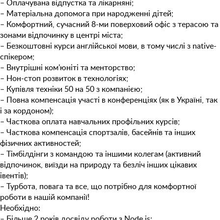
– Оплачувана відпустка та лікарняні;
– Матеріальна допомога при народженні дітей;
– Комфортний, сучасний 8-ми поверховий офіс з терасою та
зонами відпочинку в центрі міста;
– Безкоштовнi курси англійської мови, в тому числі з native-
спікером;
– Внутрішні ком’юніті та менторство;
– Нон-стоп розвиток в технологіях;
– Купівля техніки 50 на 50 з компанією;
– Повна компенсація участі в конференціях (як в Україні, так
і за кордоном);
– Часткова оплата навчальних профільних курсів;
– Часткова компенсація спортзалів, басейнів та інших
фізичних активностей;
– Тімбілдінги з командою та іншими колегам (активний
відпочинок, виїзди на природу та безліч інших цікавих
івентів);
– Турбота, повага та все, що потрібно для комфортної
роботи в нашій компанії!
Необхідно:
–
Більше 2 років досвіду роботи з Node.js;