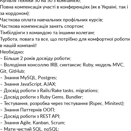
Купівля техніки 50 на 50 з компанією;
Повна компенсація участі в конференціях (як в Україні, так і
за кордоном);
Часткова оплата навчальних профільних курсів;
Часткова компенсація занять спортом;
Тімбілдінги з командою та іншими колегам;
Турбота, повага та все, що потрібно для комфортної роботи
в нашій компанії!
Необхідно:
–
Більше 2 років досвіду роботи;
– Володіння консоллю IRB, синтаксис Ruby, модель MVC,
Git, GitHub;
– Знання MySQL, Postgres;
– Знання JavaScript, AJAX;
– Досвід роботи з Rails/Rake tasks, migrations;
– Досвід роботи з Ruby Gems, Bundler;
– Тестування, розробка через тестування (Rspec, Minitest);
– Знання Паттернів ООП;
– Досвід роботи з REST API;
– Знання Agile, Kanban, Scrum;
– Мати чистий SQL, noSQL;