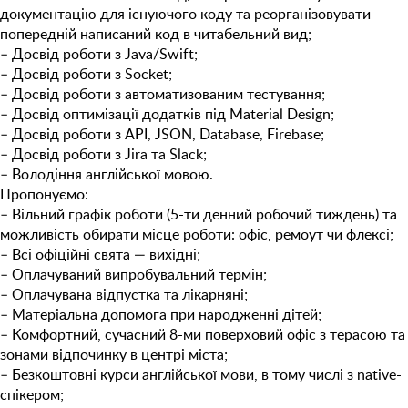
документацію для існуючого коду та реорганізовувати
попередній написаний код в читабельний вид;
– Досвід роботи з Java/Swift;
– Досвід роботи з Socket;
– Досвід роботи з автоматизованим тестування;
– Досвід оптимізації додатків під Material Design;
– Досвід роботи з API, JSON, Database,
Firebase
;
– Досвід роботи з Jira та Slack;
– Володіння англійської мовою.
Пропонуємо:
– Вільний графік роботи (5-ти денний робочий тиждень) та
можливість обирати місце роботи: офіс, ремоут чи флексі;
– Всі офіційні свята — вихідні;
– Оплачуваний випробувальний термін;
– Оплачувана відпустка та лікарняні;
– Матеріальна допомога при народженні дітей;
– Комфортний, сучасний 8-ми поверховий офіс з терасою та
зонами відпочинку в центрі міста;
– Безкоштовнi курси англійської мови, в тому числі з native-
спікером;