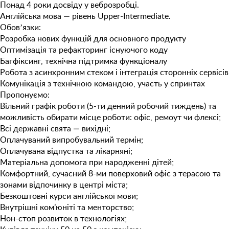
Понад 4 роки досвіду у веброзробці.
Англійська мова — рівень Upper-Intermediate.
Обовʼязки:
Розробка нових функцій для основного продукту
Оптимізація та рефакторинг існуючого коду
Багфіксинг, технічна підтримка функціоналу
Робота з асинхронним стеком і інтеграція сторонніх сервісів
Комунікація з технічною командою, участь у спринтах
Пропонуємо:
Вільний графік роботи (5-ти денний робочий тиждень) та
можливість обирати місце роботи: офіс, ремоут чи флексі;
Всі державні свята — вихідні;
Оплачуваний випробувальний термін;
Оплачувана відпустка та лікарняні;
Матеріальна допомога при народженні дітей;
Комфортний, сучасний 8-ми поверховий офіс з терасою та
зонами відпочинку в центрі міста;
Безкоштовнi курси англійської мови;
Внутрішні ком’юніті та менторство;
Нон-стоп розвиток в технологіях;