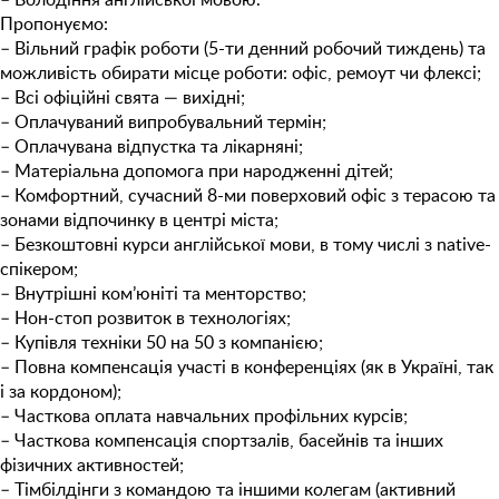
Пропонуємо:
– Вільний графік роботи (5-ти денний робочий тиждень) та
можливість обирати місце роботи: офіс, ремоут чи флексі;
– Всі офіційні свята — вихідні;
– Оплачуваний випробувальний термін;
– Оплачувана відпустка та лікарняні;
– Матеріальна допомога при народженні дітей;
– Комфортний, сучасний 8-ми поверховий офіс з терасою та
зонами відпочинку в центрі міста;
– Безкоштовнi курси англійської мови, в тому числі з native-
спікером;
– Внутрішні ком’юніті та менторство;
– Нон-стоп розвиток в технологіях;
– Купівля техніки 50 на 50 з компанією;
– Повна компенсація участі в конференціях (як в Україні, так
і за кордоном);
– Часткова оплата навчальних профільних курсів;
– Часткова компенсація спортзалів, басейнів та інших
фізичних активностей;
– Тімбілдінги з командою та іншими колегам (активний