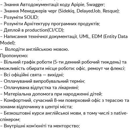
– Знання Автодокументації коду Apipie, Swagger;
– Знання Менеджерів черг (Sidekiq, DelayedJob, Resque);
– Розуміти SOLID;
– Розуміти Архітектуру програмних продуктів;
– Деплой в production(CI/CD);
– Написання технічної документації, UML, EDM (Entity Data
Model);
– Володіти англійською мовою.
Пропонуємо:
– Вільний графік роботи (5-ти денний робочий тиждень) та
можливість обирати місце роботи: офіс, ремоут чи флексі;
– Всі офіційні свята — вихідні;
– Оплачуваний випробувальний термін;
– Оплачувана відпустка та лікарняні;
– Матеріальна допомога при народженні дітей;
– Комфортний, сучасний 8-ми поверховий офіс з терасою та
зонами відпочинку в центрі міста;
– Безкоштовнi курси англійської мови, в тому числі з native-
спікером;
– Внутрішні ком’юніті та менторство;