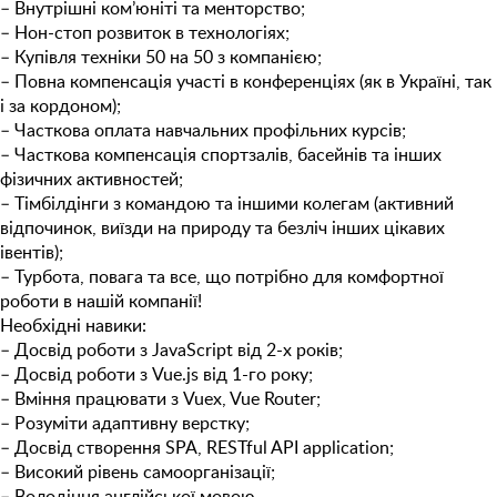
– Внутрішні ком’юніті та менторство;
– Нон-стоп розвиток в технологіях;
– Купівля техніки 50 на 50 з компанією;
– Повна компенсація участі в конференціях (як в Україні, так
і за кордоном);
– Часткова оплата навчальних профільних курсів;
– Часткова компенсація спортзалів, басейнів та інших
фізичних активностей;
– Тімбілдінги з командою та іншими колегам (активний
відпочинок, виїзди на природу та безліч інших цікавих
івентів);
– Турбота, повага та все, що потрібно для комфортної
роботи в нашій компанії!
Необхідні навики:
– Досвід роботи з
JavaScript від 2-х років;
– Досвід роботи з
Vue.js від 1-го року;
– Вміння працювати з
Vuex, Vue Router;
– Розуміти адаптивну верстку;
– Досвід створення
SPA,
RESTful API application;
– Високий рівень самоорганізації;
– Володіння англійської мовою.