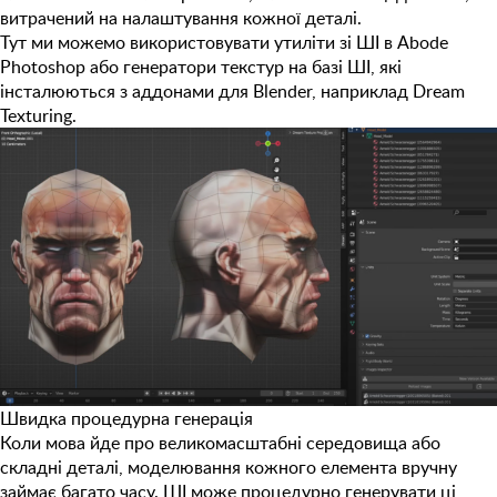
витрачений на налаштування кожної деталі.
Тут ми можемо використовувати утиліти зі
ШІ в Abode
Photoshop
або генератори текстур на базі ШІ, які
інсталюються з аддонами для Blender, наприклад
Dream
Texturing
.
Швидка процедурна генерація
Коли мова йде про великомасштабні середовища або
складні деталі, моделювання кожного елемента вручну
займає багато часу. ШІ може процедурно генерувати ці