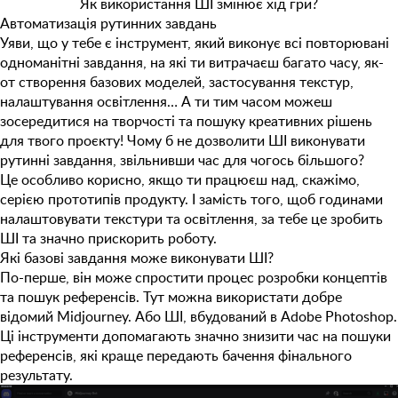
Як використання ШІ змінює хід гри?
Автоматизація рутинних завдань
Уяви, що у тебе є інструмент, який виконує всі повторювані
одноманітні завдання, на які ти витрачаєш багато часу, як-
от створення базових моделей, застосування текстур,
налаштування освітлення… А ти тим часом можеш
зосередитися на творчості та пошуку креативних рішень
для твого проєкту! Чому б не дозволити ШІ виконувати
рутинні завдання, звільнивши час для чогось більшого?
Це особливо корисно, якщо ти працюєш над, скажімо,
серією прототипів продукту. І замість того, щоб годинами
налаштовувати текстури та освітлення, за тебе це зробить
ШІ та значно прискорить роботу.
Які базові завдання може виконувати ШІ?
По-перше, він може спростити процес розробки концептів
та пошук референсів. Тут можна використати добре
відомий
Midjourney.
Або
ШІ, вбудований в Adobe Photoshop
.
Ці інструменти допомагають значно знизити час на пошуки
референсів, які краще передають бачення фінального
результату.