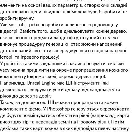
елементи на основі ваших параметрів, створюючи складні
деталізовані сцени швидше, ніж можна було б зробити це
зробити вручну.
Уявімо, тобі треба розробити величезне середовище у
відеогрі. Замість того, щоб відмальовувати кожне дерево,
скелю чи інші предмети ландшафту, штучний інтелект
виконує процедурну генерацію, створюючи наповнений
деталізований світ, а ти зосереджуєшся на вдосконаленні
історії та ігрового процесу!
У роботі з такими завданнями важливо розуміти, скільки
часу можна приділити на окреме пропрацювання кожного
компоненту (окремо скелі, окремо дерева тощо).
Наприклад, Unreal Engine має ШІ-інструменти, які
дозволяють генерувати усе й одразу, від ландшафту та
річок до дерев та доріг.
Також, за допомогою ШІ можна пропрацювати кожен
компонент окремо. У Photoshop генеруються окремо карти,
де будуть розміщуватись об’єкти на рівні (наприклад, карта
висот для гір та перепадів землі на ігровому рівні). Потім
декілька таких карт, кожна з яких відповідає певну частину