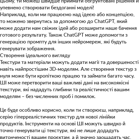
цьому, ти можеш швидше приймати обґрунтовані рішення й
упевнено створювати бездоганні моделі!
Наприклад, коли ми працюємо над ідеєю або концепцією,
то можемо звернутись за допомогою до
ChatGPT
, який
може додати нам свіжих ідей або розширити наше бачення
готового результату. Також
ChatGPT
може допомогти з
генерацією промпту для інших нейромереж, які будуть
генерувати зображення.
Створення ідеального вигляду
Текстури та матеріали можуть додати магії та довершеності
навіть найпростішим 3D-моделям. Але створення текстур з
нуля може бути кропіткою працею та займати багато часу.
ШІ може перетворити ваші важливі дані на високоякісні
текстури, які нададуть глибини та реалістичності вашим
моделям – без численних проб і помилок.
Це буде особливо корисно, коли ти створюєш, наприклад,
серію гіперреалістичних текстур для нової лінійки
продуктів. Інструменти на основі ШІ можуть швидко й
точно генерувати ці текстури, які не лише додадуть
витонченості вашим проєктам, а й значно заощадять час,