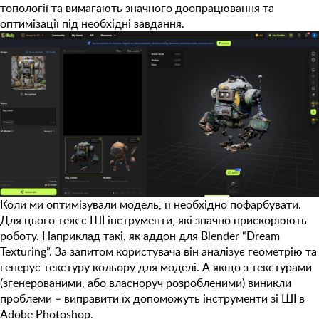
топології та вимагають значного доопрацювання та
оптимізації під необхідні завдання.
Коли ми оптимізували модель, її необхідно пофарбувати.
Для цього теж є ШІ інструменти, які значно прискорюють
роботу. Наприклад такі, як
аддон для Blender “Dream
Texturing”
. За запитом користувача він аналізує геометрію та
генерує текстуру кольору для моделі. А якщо з текстурами
(згенерованими, або власноруч розробленими) виникли
проблеми – виправити їх допоможуть інструменти зі
ШІ в
Adobe Photoshop
.