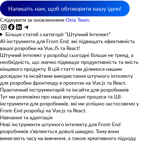
Напишіть нам, щоб обговорити вашу ідею!
Слідкувати за оновленнями
Onix Team:
Instagram
Facebook
LinkedIn
Telegram
Більше статей з категорії “Штучний Інтелект”
AI-інструменти для Front-End, які підвищать ефективність
вашої розробки на Vue.JS та React!
Штучний інтелект у розробці сьогодні більше не тренд, а
необхідність, що значно підвищує продуктивність та якість
кінцевого продукту. В цій статті ми ділимося нашим
досвідом та інсайтами використання штучного інтелекту
для розробки фронтенду в проєктах на Vue.js та React.
Практичний інструментарій та інсайти для розробників
Тут ми розповімо про наші внутрішні процеси та ШІ-
інструменти для розробників
, які ми успішно застосовємо у
Front-End
розробці на Vue.js та React.
Навчання та адаптація
Нові інструменти штучного інтелекту для Front-End
розробників з’являються доволі швидко. Тому вони
вимагають
часу на вивчення, а також креативного підходу