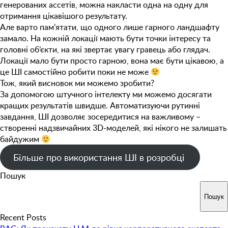
генерованих ассетів, можна накласти одна на одну для
отримання цікавішого результату.
Але варто пам’ятати, що одного лише гарного ландшафту
замало. На кожній локації мають бути точки інтересу та
головні об’єкти, на які звертає увагу гравець або глядач.
Локації мало бути просто гарною, вона має бути цікавою, а
це ШІ самостійно робити поки не може
Тож, який висновок ми можемо зробити?
За допомогою штучного інтелекту ми можемо досягати
кращих результатів швидше. Автоматизуючи рутинні
завдання, ШІ дозволяє зосередитися на важливому –
створенні надзвичайних 3D-моделей, які нікого не залишать
байдужим
Більше про використання ШІ в розробці
Пошук
Пошук
Recent Posts