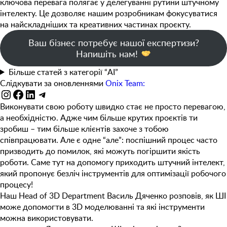
ключова перевага полягає у
делегуванні рутини
штучному
інтелекту. Це дозволяє нашим розробникам фокусуватися
на
найскладніших та креативних частинах проєкту
.
Ваш бізнес потребує нашої експертизи?
Напишіть нам!
Більше статей з категорії “AI”
Слідкувати за оновленнями
Onix Team:
Instagram
Facebook
LinkedIn
Telegram
Виконувати свою роботу швидко стає не просто перевагою,
а необхідністю. Адже чим більше крутих проєктів ти
зробиш – тим більше клієнтів захоче з тобою
співпрацювати. Але є одне “але”: поспішний процес часто
призводить до помилок, які можуть погіршити якість
роботи. Саме тут на допомогу приходить штучний інтелект,
який пропонує безліч інструментів для оптимізації робочого
процесу!
Наш
Head of 3D Department
Василь Дяченко розповів, як ШІ
може допомогти в 3D моделюванні та які інструменти
можна використовувати.