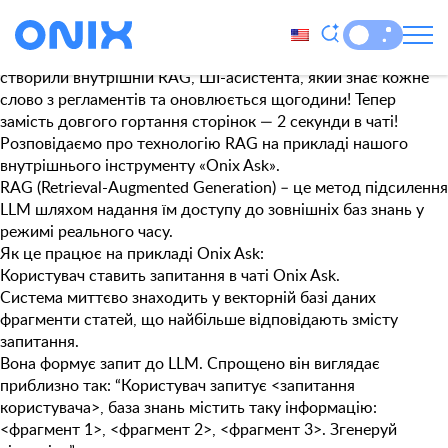
Позначка:
Штучний інтелект
Ви колись витрачали години на пошук конкретного абзацу в
HR Policy, який відповідає на ваше запитання? Наші колеги
створили внутрішній RAG, ШІ-асистента, який знає кожне
слово з регламентів та оновлюється щогодини! Тепер
замість довгого гортання сторінок — 2 секунди в чаті!
Розповідаємо про технологію RAG на прикладі нашого
внутрішнього інструменту
«
Onix Ask
»
.
RAG (Retrieval-Augmented Generation)
– це метод підсилення
LLM шляхом надання їм доступу до зовнішніх баз знань у
режимі реального часу.
Як це працює на прикладі Onix Ask:
Користувач ставить запитання в чаті Onix Ask.
Система миттєво знаходить у векторній базі даних
фрагменти статей, що найбільше відповідають змісту
запитання.
Вона формує запит до LLM. Спрощено він виглядає
приблизно так: “Користувач запитує <запитання
користувача>, база знань містить таку інформацію:
<фрагмент 1>, <фрагмент 2>, <фрагмент 3>. Згенеруй