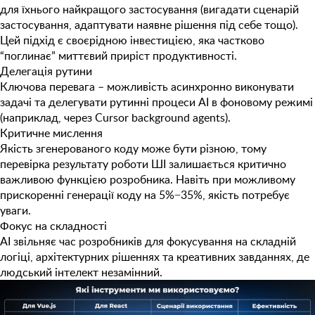
для їхнього найкращого застосування (вигадати сценарій
застосування, адаптувати наявне рішення під себе тощо).
Цей підхід є своєрідною інвестицією, яка частково
“поглинає” миттєвий приріст продуктивності.
Делегація рутини
Ключова перевага – можливість
асинхронно виконувати
задачі
та делегувати рутинні процеси AI в фоновому режимі
(наприклад, через
Cursor background agents
).
Критичне мислення
Якість згенерованого коду може бути різною, тому
перевірка результату роботи ШІ
залишається критично
важливою функцією розробника. Навіть при можливому
прискоренні генерації коду на 5%−35%, якість потребує
уваги.
Фокус на складності
AI
звільняє час розробників
для фокусування на складній
логіці, архітектурних рішеннях та креативних завданнях, де
людський інтелект незамінний.