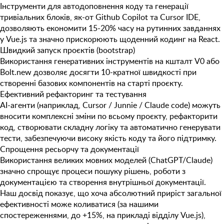
Інструменти для автодоповнення коду та генерації
тривіальних блоків, як-от
Github Copilot
та
Cursor IDE
,
дозволяють економити
15-20% часу
на рутинних завданнях
у Vue.js та значно прискорюють щоденний кодинг на React.
Швидкий запуск проєктів (bootstrap)
Використання генеративних інструментів на кшталт
V0
або
Bolt.new
дозволяє досягти
10-кратної швидкості
при
створенні базових компонентів на старті проєкту.
Ефективний рефакторинг та тестування
AI-агенти (наприклад,
Cursor / Junnie / Claude code
) можуть
вносити комплексні зміни по всьому проєкту, рефакторити
код, створювати складну логіку та автоматично генерувати
тести, забезпечуючи високу якість коду та його підтримку.
Спрощення ресьорчу та документації
Використання великих мовних моделей (
ChatGPT/Claude
)
значно спрощує процеси пошуку рішень, роботи з
документацією та створення внутрішньої документації.
Наш досвід показує, що хоча абсолютний приріст загальної
ефективності може коливатися (за нашими
спостереженнями, до
+15%
, на прикладі відділу Vue.js),