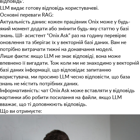
відповідь”.
LLM видає готову відповідь користувачеві.
Основні переваги RAG:
Актуальність даних:
кожен працівник Onix може у будь-
який момент додати або змінити будь-яку статтю у базі
знань. ШІ- асистент “Onix Ask” раз на годину перевіряє
оновлення та зберігає їх у векторній базі даних. Вам не
потрібно витрачати тижні на донавчання моделі.
Лише факти:
якщо LLM не знає відповіді, вона може
впевнено її вигадати. Тож коли ми не знаходимо у векторній
базі даних інформації, що відповідає запитанню
користувача, ми просимо LLM чесно відповісти, що база
знань не містить потрібних даних.
Інформативність:
чат Onix Ask може вставляти у відповідь
картинки або робити посилання на файли, якщо LLM
вважає, що ті доповнюють відповідь.
Що ви отримуєте: