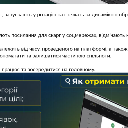
с, запускають у ротацію та стежать за динамікою об
имують посилання для скарг у соцмережах, відмічають
лежить від часу, проведеного на платформі, а також в
допомагати та залишатися частиною спільноти.
е працює та зосередитися на головному.