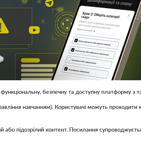
функціональну, безпечну та доступну платформу з 
авління навчанням). Користувачі можуть проходити ку
й або підозрілий контент. Посилання супроводжуєтьс