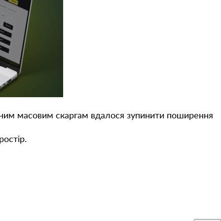
ним масовим скаргам вдалося зупинити поширення
ростір.