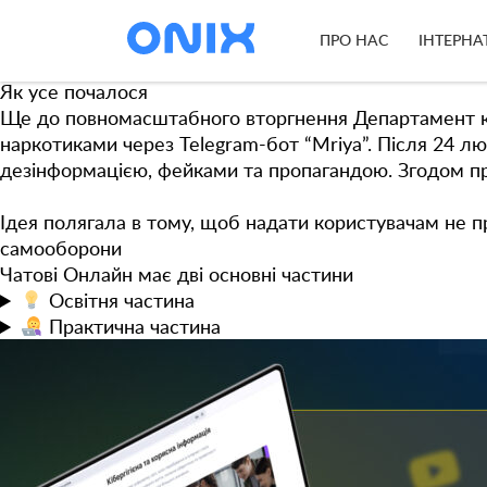
Позначка:
фейк
Чатові Онлайн
— платформа, яка допомагає боротися
ПРО НАС
ІНТЕРНА
BRAMA
, яку розвиває кіберполіція разом із партнера
Як усе почалося
Ще до повномасштабного вторгнення Департамент кібер
наркотиками через Telegram-бот “Mriya”. Після 24 л
дезінформацією, фейками та пропагандою. Згодом п
Ідея полягала в тому, щоб надати користувачам не п
самооборони
Чатові Онлайн має дві основні частини
Освітня
частина
Практична
частина