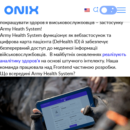
Позначка:
PostCSS
Onix Team долучилася до розробки цифрової військово-
медичної системи, яка допомагає рятувати життя та
покращувати здоров’я військовослужбовців – застосунку
Army Heath System!
Army Health System функціонує як вебзастосунок та
цифрова карта пацієнта (DeHealth ID) й забезпечує
безперервний доступ до медичної інформації
військовослужбовців. В майбутніх оновленнях
реалізують
аналітику здоров’я
на основі штучного інтелекту. Наша
команда працювала над Frontend частиною розробки.
Що всередині Army Health System?