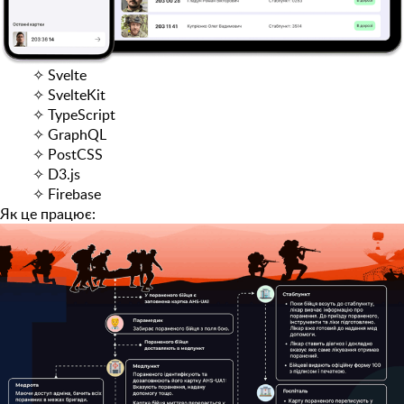
✧
Svelte
✧
SvelteKit
✧
TypeScript
✧
GraphQL
✧
PostCSS
✧
D3.js
✧
Firebase
Як це працює: