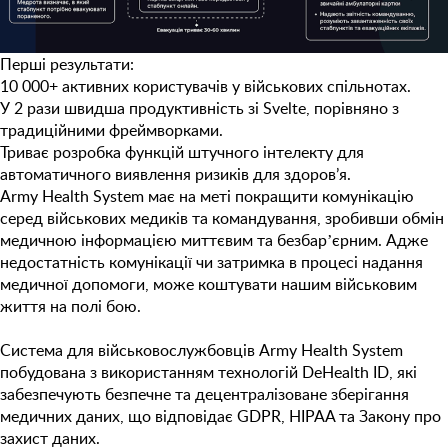
Перші результати:
10 000+ активних користувачів у військових спільнотах.
У 2 рази швидша продуктивність зі Svelte, порівняно з
традиційними фреймворками.
Триває розробка функцій штучного інтелекту для
автоматичного виявлення ризиків для здоров’я.
Army Health System має на меті покращити комунікацію
серед військових медиків та командування, зробивши обмін
медичною інформацією миттєвим та безбарʼєрним. Адже
недостатність комунікації чи затримка в процесі надання
медичної допомоги, може коштувати нашим військовим
життя на полі бою.
Система для військовослужбовців Army Health System
побудована з використанням технологій DeHealth ID, які
забезпечують безпечне та децентралізоване зберігання
медичних даних, що відповідає GDPR, HIPAA та Закону про
захист даних.