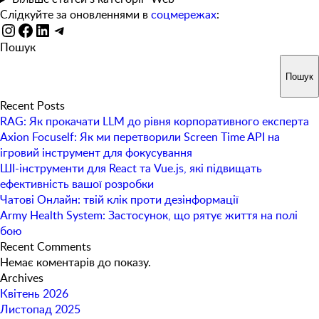
Слідкуйте за оновленнями в
соцмережах
:
Instagram
Facebook
LinkedIn
Telegram
Пошук
Пошук
Recent Posts
RAG: Як прокачати LLM до рівня корпоративного експерта
Axion Focuself: Як ми перетворили Screen Time API на
ігровий інструмент для фокусування
ШІ-інструменти для React та Vue.js, які підвищать
ефективність вашої розробки
Чатові Онлайн: твій клік проти дезінформації
Army Health System: Застосунок, що рятує життя на полі
бою
Recent Comments
Немає коментарів до показу.
Archives
Квітень 2026
Листопад 2025