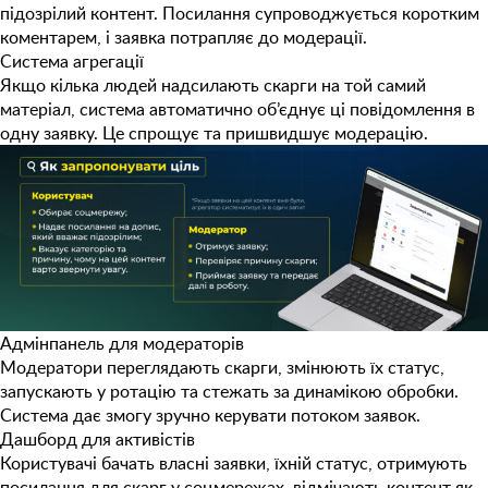
підозрілий контент. Посилання супроводжується коротким
коментарем, і заявка потрапляє до модерації.
Система агрегації
Якщо кілька людей надсилають скарги на той самий
матеріал, система автоматично об’єднує ці повідомлення в
одну заявку. Це спрощує та пришвидшує модерацію.
Адмінпанель для модераторів
Модератори переглядають скарги, змінюють їх статус,
запускають у ротацію та стежать за динамікою обробки.
Система дає змогу зручно керувати потоком заявок.
Дашборд для активістів
Користувачі бачать власні заявки, їхній статус, отримують
посилання для скарг у соцмережах, відмічають контент як