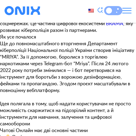
Позначка:
стопфейк
Чатові Онлайн
— платформа, яка допомагає боротися з
фейками, кібербулінгом і шкідливим контентом у
соцмережах. Це частина цифрової екосистеми
BRAMA
, яку
розвиває кіберполіція разом із партнерами.
Як усе почалося
Ще до повномасштабного вторгнення Департамент
кіберполіції Національної поліції України створив ініціативу
“MRIYA”. За її допомогою, боролися з торгівлею
наркотиками через Telegram-бот “Mriya”. Після 24 лютого
2022 року потреби змінилися — і бот перетворився на
інструмент для боротьби з ворожою дезінформацією,
фейками та пропагандою. Згодом проєкт масштабували в
повноцінну вебплатформу.
Ідея полягала в тому, щоб надати користувачам не просто
можливість скаржитися на підозрілий контент, а й
інструменти для навчання, залучення та цифрової
самооборони
Чатові Онлайн має дві основні частини