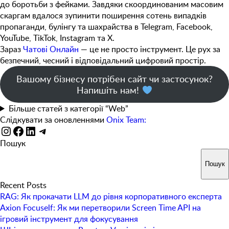
до боротьби з фейками. Завдяки скоординованим масовим
скаргам вдалося зупинити поширення
сотень випадків
пропаганди, булінгу та шахрайства
в Telegram, Facebook,
YouTube, TikTok, Instagram та X.
Зараз
Чатові Онлайн
— це не просто інструмент. Це рух за
безпечний, чесний і відповідальний цифровий простір.
Вашому бізнесу потрібен сайт чи застосунок?
Напишіть нам!
Більше статей з категорії “Web”
Слідкувати за оновленнями
Onix Team:
Instagram
Facebook
LinkedIn
Telegram
Пошук
Пошук
Recent Posts
RAG: Як прокачати LLM до рівня корпоративного експерта
Axion Focuself: Як ми перетворили Screen Time API на
ігровий інструмент для фокусування