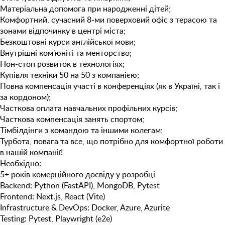
Матеріальна допомога при народженні дітей;
Комфортний, сучасний 8-ми поверховий офіс з терасою та
зонами відпочинку в центрі міста;
Безкоштовнi курси англійської мови;
Внутрішні ком’юніті та менторство;
Нон-стоп розвиток в технологіях;
Купівля техніки 50 на 50 з компанією;
Повна компенсація участі в конференціях (як в Україні, так і
за кордоном);
Часткова оплата навчальних профільних курсів;
Часткова компенсація занять спортом;
Тімбілдінги з командою та іншими колегам;
Турбота, повага та все, що потрібно для комфортної роботи
в нашій компанії!
Необхідно:
5+ років комерційного досвіду у розробці
Backend:
Python (FastAPI), MongoDB, Pytest
Frontend:
Next.js, React (Vite)
Infrastructure & DevOps:
Docker, Azure, Azurite
Testing:
Pytest, Playwright (e2e)