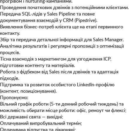
прогрівом і nurturing-кампаніями.
Проведення початкових дзвінків з потенційними клієнтами.
Передача SQL-лідів у Sales Pipeline та повне
документування взаємодій у CRM (Pipedrive).
Виявлення бізнес-потреб клієнта ще на етапі первинного
контакту.
Збір та передача детальної інформації для Sales Manager.
Аналітика результатів і регулярні пропозиції з оптимізації
процесів.
Тісна взаємодія з маркетингом для узгодження ICP,
підготовки контенту та матеріалів.
Робота з фідбеком від Sales після дзвінків та адаптація
підходів.
Підтримка та розвиток особистого LinkedIn-профілю
(контент, позиціонування).
Пропонуємо:
Вільний графік роботи (5-ти денний робочий тиждень) та
можливість обирати місце роботи: офіс, ремоут чи флексі;
Всі державні свята — вихідні;
Оплачуваний випробувальний термін;
Оплачувана відпустка та лікарняні;