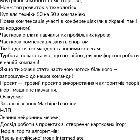
Внутрішні ком’юніті та менторство;
Нон-стоп розвиток в технологіях;
Купівля техніки 50 на 50 з компанією;
Повна компенсація участі в конференціях (як в Україні, так і
за кордоном);
Часткова оплата навчальних профільних курсів;
Часткова компенсація занять спортом;
Тімбілдінги з командою та іншими колегам;
Турбота, повага та все, що потрібно для комфортної роботи
в нашій компанії!
Якщо ти хочеш стати частиною чогось більшого —
запрошуємо до нашої команди!
Проєкт
— ігровий проєкт з використанням алгоритмів теорії
ігор і машинне навчання.
Очікуємо:
Загальні знання Machine Learning;
НЛП;
Знання нейронних мереж;
Досвід роботи в проектах зі створення карткових ігор;
Теорія ігор та алгоритмів;
Рівень англійської мови Intermediate.