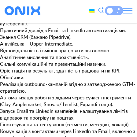
Рівень:
Middle
Необхідно:
1+ рік у outbound-продажах (бажано IT / B2B / SaaS /
аутсорсинг).
Практичний досвід з Email та LinkedIn автоматизаціями.
Знання CRM (бажано Pipedrive).
Англійська – Upper-Intermediate.
Відповідальність і вміння працювати автономно.
Аналітичне мислення та проактивність.
Сильні комунікаційні та презентаційні навички.
Орієнтація на результат, здатність працювати на KPI.
Обовʼязки:
Реалізація outbound-кампаній згідно з затвердженою GTM-
стратегією.
Автоматизація роботи з лідами через сучасні інструменти
(Clay, Amplemarket, Snov.io/ Lemlist, Expandi тощо).
Запуск Email та LinkedIn кампейнів, налаштування лімітів
відправок та прогріву на поштах.
Гіпотезування та тестування (сегменти, меседжі, локації).
Комунікація з контактами через LinkedIn та Email, включно з