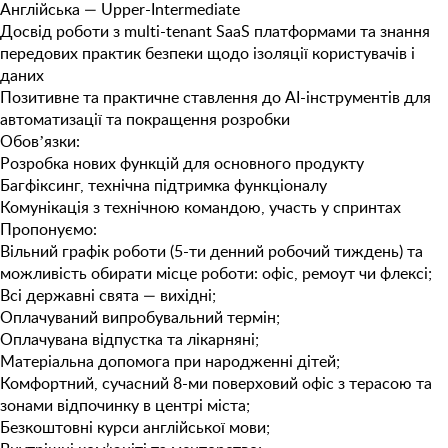
Англійська — Upper-Intermediate
Досвід роботи з
multi-tenant SaaS платформами
та знання
передових практик безпеки щодо ізоляції користувачів і
даних
Позитивне та практичне ставлення до
AI-інструментів
для
автоматизації та покращення розробки
Обовʼязки:
Розробка нових функцій для основного продукту
Багфіксинг, технічна підтримка функціоналу
Комунікація з технічною командою, участь у спринтах
Пропонуємо:
Вільний графік роботи (5-ти денний робочий тиждень) та
можливість обирати місце роботи: офіс, ремоут чи флексі;
Всі державні свята — вихідні;
Оплачуваний випробувальний термін;
Оплачувана відпустка та лікарняні;
Матеріальна допомога при народженні дітей;
Комфортний, сучасний 8-ми поверховий офіс з терасою та
зонами відпочинку в центрі міста;
Безкоштовнi курси англійської мови;