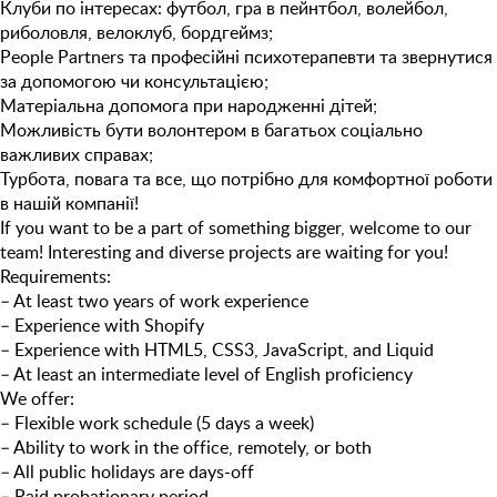
Клуби по інтересах: футбол, гра в пейнтбол, волейбол,
риболовля, велоклуб, бордгеймз;
People Partners та професійні психотерапевти та звернутися
за допомогою чи консультацією;
Матеріальна допомога при народженні дітей;
Можливість бути волонтером в багатьох соціально
важливих справах;
Турбота, повага та все, що потрібно для комфортної роботи
в нашій компанії!
If you want to be a part of something bigger, welcome to our
team! Interesting and diverse projects are waiting for you!
Requirements:
– At least two years of work experience
– Experience with Shopify
– Experience with HTML5, CSS3, JavaScript, and Liquid
– At least an intermediate level of English proficiency
We offer:
– Flexible work schedule (5 days a week)
– Ability to work in the office, remotely, or both
– All public holidays are days-off
– Paid probationary period