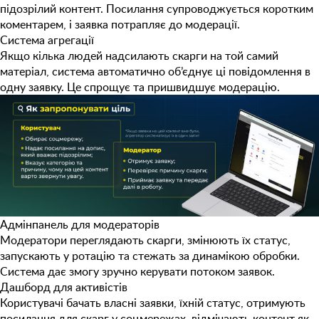
підозрілий контент. Посилання супроводжується коротким
коментарем, і заявка потрапляє до модерації.
Система агрегації
Якщо кілька людей надсилають скарги на той самий
матеріал, система автоматично об’єднує ці повідомлення в
одну заявку. Це спрощує та пришвидшує модерацію.
Адмінпанель для модераторів
Модератори переглядають скарги, змінюють їх статус,
запускають у ротацію та стежать за динамікою обробки.
Система дає змогу зручно керувати потоком заявок.
Дашборд для активістів
Користувачі бачать власні заявки, їхній статус, отримують
посилання для скарг у соцмережах, відмічають контент як