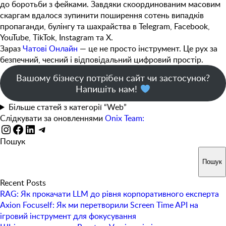
до боротьби з фейками. Завдяки скоординованим масовим
скаргам вдалося зупинити поширення
сотень випадків
пропаганди, булінгу та шахрайства
в Telegram, Facebook,
YouTube, TikTok, Instagram та X.
Зараз
Чатові Онлайн
— це не просто інструмент. Це рух за
безпечний, чесний і відповідальний цифровий простір.
Вашому бізнесу потрібен сайт чи застосунок?
Напишіть нам!
Більше статей з категорії “Web”
Слідкувати за оновленнями
Onix Team:
Instagram
Facebook
LinkedIn
Telegram
Пошук
Пошук
Recent Posts
RAG: Як прокачати LLM до рівня корпоративного експерта
Axion Focuself: Як ми перетворили Screen Time API на
ігровий інструмент для фокусування