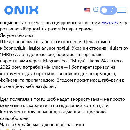
Позначка:
безпека в інтернеті
Чатові Онлайн
— платформа, яка допомагає боротися з
фейками, кібербулінгом і шкідливим контентом у
соцмережах. Це частина цифрової екосистеми
BRAMA
, яку
розвиває кіберполіція разом із партнерами.
Як усе почалося
Ще до повномасштабного вторгнення Департамент
кіберполіції Національної поліції України створив ініціативу
“MRIYA”. За її допомогою, боролися з торгівлею
наркотиками через Telegram-бот “Mriya”. Після 24 лютого
2022 року потреби змінилися — і бот перетворився на
інструмент для боротьби з ворожою дезінформацією,
фейками та пропагандою. Згодом проєкт масштабували в
повноцінну вебплатформу.
Ідея полягала в тому, щоб надати користувачам не просто
можливість скаржитися на підозрілий контент, а й
інструменти для навчання, залучення та цифрової
самооборони
Чатові Онлайн має дві основні частини