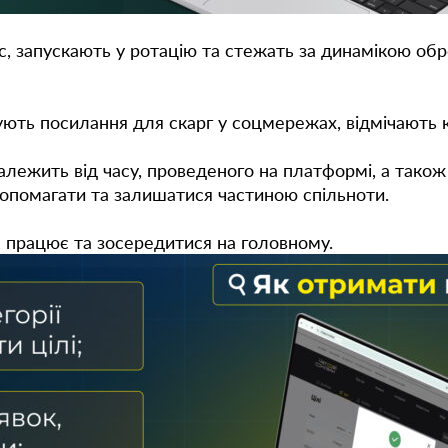
с, запускають у ротацію та стежать за динамікою об
имують посилання для скарг у соцмережах, відмічають
лежить від часу, проведеного на платформі, а також в
допомагати та залишатися частиною спільноти.
е працює та зосередитися на головному.