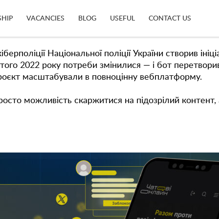
 з фейками, кібербулінгом і шкідливим контентом у
SHIP
VACANCIES
BLOG
USEFUL
CONTACT US
ми.
поліції Національної поліції України створив ініціа
ютого 2022 року потреби змінилися — і бот перетвор
роєкт масштабували в повноцінну вебплатформу.
росто можливість скаржитися на підозрілий контент,