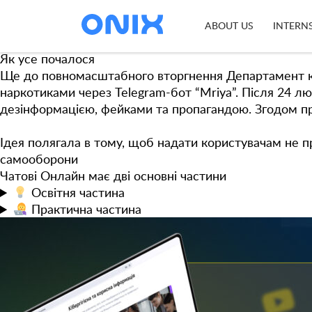
Tag:
безпека в інтернеті
Чатові Онлайн
— платформа, яка допомагає боротися
ABOUT US
INTERN
BRAMA
, яку розвиває кіберполіція разом із партнера
Як усе почалося
Ще до повномасштабного вторгнення Департамент кібер
наркотиками через Telegram-бот “Mriya”. Після 24 л
дезінформацією, фейками та пропагандою. Згодом п
Ідея полягала в тому, щоб надати користувачам не п
самооборони
Чатові Онлайн має дві основні частини
Освітня
частина
Практична
частина