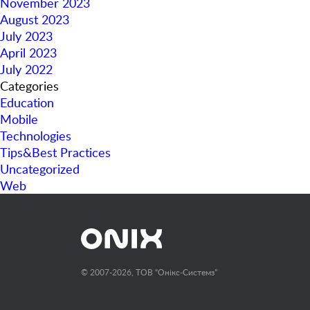
November 2023
August 2023
July 2023
April 2023
July 2022
Categories
Education
Mobile
Technologies
Tips&Best Practices
Uncategorized
Web
© 2007-2026, ТОВ “Онiкс-Системз”