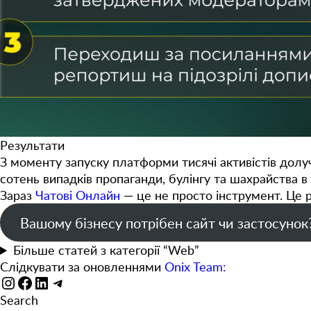
Результати
З моменту запуску платформи
тисячі активістів
долуч
сотень випадків пропаганди, булінгу та шахрайства
в 
Зараз
Чатові Онлайн
— це не просто інструмент. Це р
Вашому бізнесу потрібен сайт чи застосунок
Більше статей з категорії “Web”
Слідкувати за оновленнями
Onix Team:
Instagram
Facebook
LinkedIn
Telegram
Search