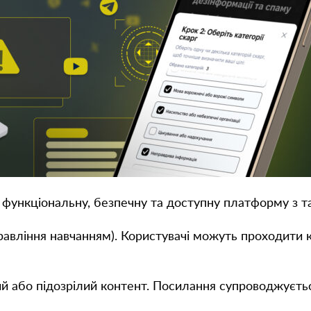
функціональну, безпечну та доступну платформу з 
авління навчанням). Користувачі можуть проходити ку
й або підозрілий контент. Посилання супроводжуєтьс