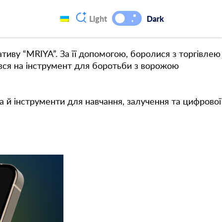
 соцмережах. Це частина цифрової екосистеми
Light
Dark
тиву “MRIYA”. За її допомогою, боролися з торгівлею
ився на інструмент для боротьби з ворожою
 а й
інструменти для навчання, залучення та цифрової