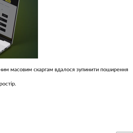
ним масовим скаргам вдалося зупинити поширення
ростір.