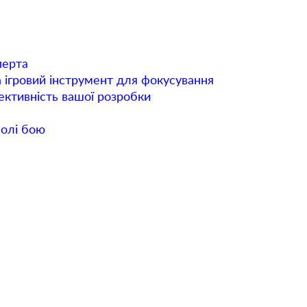
перта
а ігровий інструмент для фокусування
фективність вашої розробки
полі бою