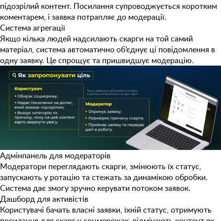
підозрілий контент. Посилання супроводжується коротким
коментарем, і заявка потрапляє до модерації.
Система агрегації
Якщо кілька людей надсилають скарги на той самий
матеріал, система автоматично об’єднує ці повідомлення в
одну заявку. Це спрощує та пришвидшує модерацію.
Адмінпанель для модераторів
Модератори переглядають скарги, змінюють їх статус,
запускають у ротацію та стежать за динамікою обробки.
Система дає змогу зручно керувати потоком заявок.
Дашборд для активістів
Користувачі бачать власні заявки, їхній статус, отримують
посилання для скарг у соцмережах, відмічають контент як