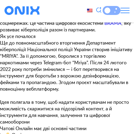
Позначка:
chatovi online
Чатові Онлайн
— платформа, яка допомагає боротися з
фейками, кібербулінгом і шкідливим контентом у
соцмережах. Це частина цифрової екосистеми
BRAMA
, яку
розвиває кіберполіція разом із партнерами.
Як усе почалося
Ще до повномасштабного вторгнення Департамент
кіберполіції Національної поліції України створив ініціативу
“MRIYA”. За її допомогою, боролися з торгівлею
наркотиками через Telegram-бот “Mriya”. Після 24 лютого
2022 року потреби змінилися — і бот перетворився на
інструмент для боротьби з ворожою дезінформацією,
фейками та пропагандою. Згодом проєкт масштабували в
повноцінну вебплатформу.
Ідея полягала в тому, щоб надати користувачам не просто
можливість скаржитися на підозрілий контент, а й
інструменти для навчання, залучення та цифрової
самооборони
Чатові Онлайн має дві основні частини