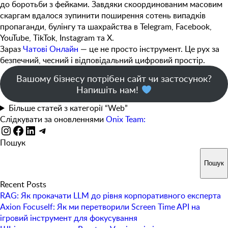
до боротьби з фейками. Завдяки скоординованим масовим
скаргам вдалося зупинити поширення
сотень випадків
пропаганди, булінгу та шахрайства
в Telegram, Facebook,
YouTube, TikTok, Instagram та X.
Зараз
Чатові Онлайн
— це не просто інструмент. Це рух за
безпечний, чесний і відповідальний цифровий простір.
Вашому бізнесу потрібен сайт чи застосунок?
Напишіть нам!
Більше статей з категорії “Web”
Слідкувати за оновленнями
Onix Team:
Instagram
Facebook
LinkedIn
Telegram
Пошук
Пошук
Recent Posts
RAG: Як прокачати LLM до рівня корпоративного експерта
Axion Focuself: Як ми перетворили Screen Time API на
ігровий інструмент для фокусування