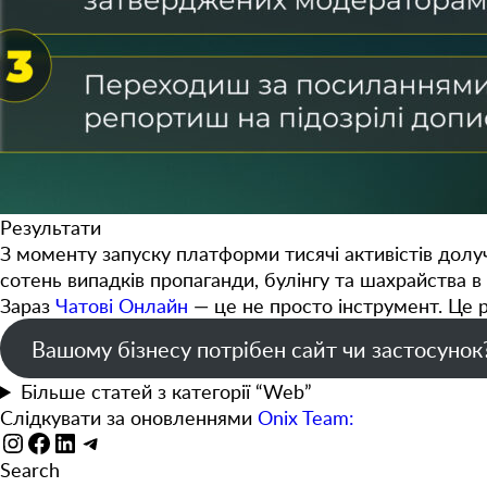
Результати
З моменту запуску платформи
тисячі активістів
долуч
сотень випадків пропаганди, булінгу та шахрайства
в 
Зараз
Чатові Онлайн
— це не просто інструмент. Це р
Вашому бізнесу потрібен сайт чи застосунок
Більше статей з категорії “Web”
Слідкувати за оновленнями
Onix Team:
Instagram
Facebook
LinkedIn
Telegram
Search