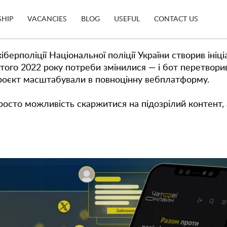
 з фейками, кібербулінгом і шкідливим контентом у
SHIP
VACANCIES
BLOG
USEFUL
CONTACT US
ми.
поліції Національної поліції України створив ініціа
ютого 2022 року потреби змінилися — і бот перетвор
роєкт масштабували в повноцінну вебплатформу.
росто можливість скаржитися на підозрілий контент,