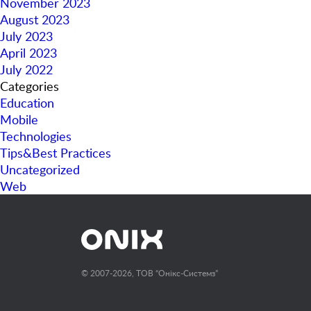
November 2023
August 2023
July 2023
April 2023
July 2022
Categories
Education
Mobile
Technologies
Tips&Best Practices
Uncategorized
Web
© 2007-2026, ТОВ “Онiкс-Системз”