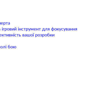
перта
а ігровий інструмент для фокусування
фективність вашої розробки
полі бою