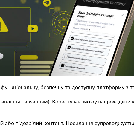
функціональну, безпечну та доступну платформу з 
авління навчанням). Користувачі можуть проходити ку
й або підозрілий контент. Посилання супроводжуєтьс