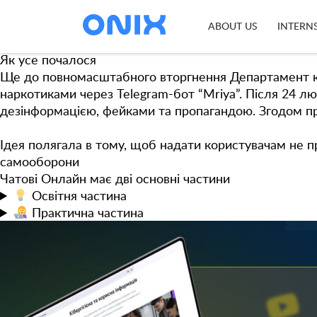
Tag:
chatovi online
Чатові Онлайн
— платформа, яка допомагає боротися
ABOUT US
INTERN
BRAMA
, яку розвиває кіберполіція разом із партнера
Як усе почалося
Ще до повномасштабного вторгнення Департамент кібер
наркотиками через Telegram-бот “Mriya”. Після 24 л
дезінформацією, фейками та пропагандою. Згодом п
Ідея полягала в тому, щоб надати користувачам не п
самооборони
Чатові Онлайн має дві основні частини
Освітня
частина
Практична
частина