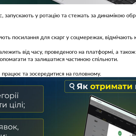
с, запускають у ротацію та стежать за динамікою об
имують посилання для скарг у соцмережах, відмічають
лежить від часу, проведеного на платформі, а також в
допомагати та залишатися частиною спільноти.
е працює та зосередитися на головному.