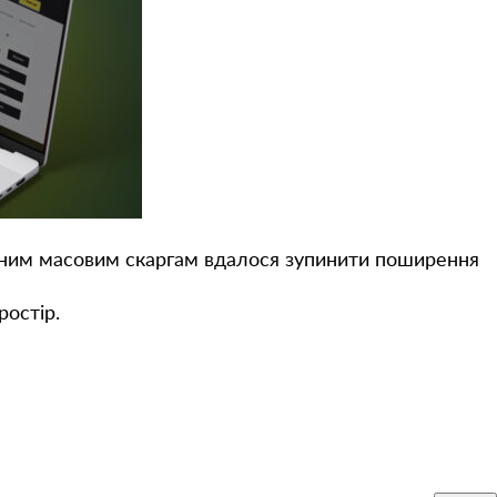
ним масовим скаргам вдалося зупинити поширення
ростір.