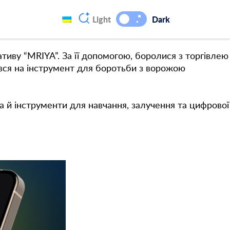
 соцмережах. Це частина цифрової екосистеми
Light
Dark
тиву “MRIYA”. За її допомогою, боролися з торгівлею
ився на інструмент для боротьби з ворожою
 а й
інструменти для навчання, залучення та цифрової