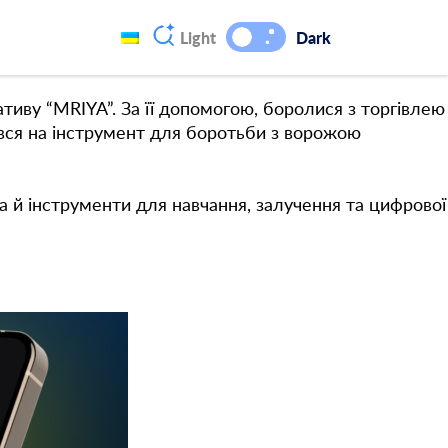
 соцмережах. Це частина цифрової екосистеми
Light
Dark
тиву “MRIYA”. За її допомогою, боролися з торгівлею
ився на інструмент для боротьби з ворожою
 а й
інструменти для навчання, залучення та цифрової