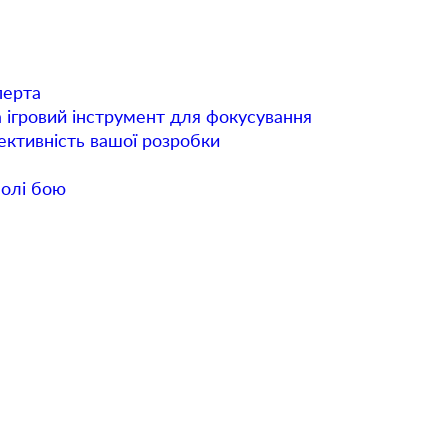
перта
а ігровий інструмент для фокусування
фективність вашої розробки
полі бою