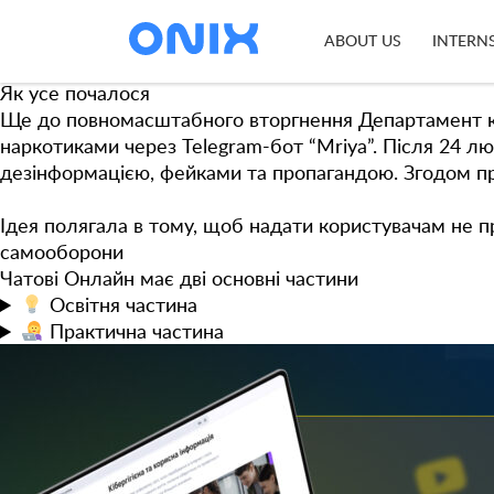
Tag:
AlpineJS
Чатові Онлайн
— платформа, яка допомагає боротися
ABOUT US
INTERN
BRAMA
, яку розвиває кіберполіція разом із партнера
Як усе почалося
Ще до повномасштабного вторгнення Департамент кібер
наркотиками через Telegram-бот “Mriya”. Після 24 л
дезінформацією, фейками та пропагандою. Згодом п
Ідея полягала в тому, щоб надати користувачам не п
самооборони
Чатові Онлайн має дві основні частини
Освітня
частина
Практична
частина