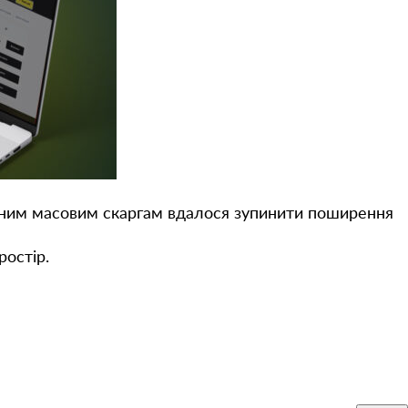
ним масовим скаргам вдалося зупинити поширення
ростір.