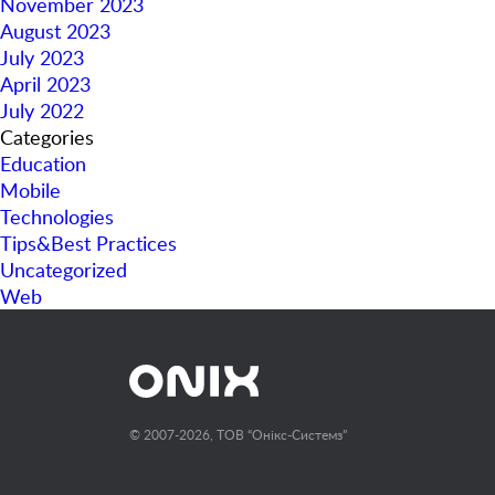
November 2023
August 2023
July 2023
April 2023
July 2022
Categories
Education
Mobile
Technologies
Tips&Best Practices
Uncategorized
Web
© 2007-2026, ТОВ “Онiкс-Системз”