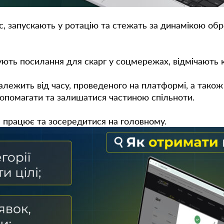
с, запускають у ротацію та стежать за динамікою об
имують посилання для скарг у соцмережах, відмічають
лежить від часу, проведеного на платформі, а також в
допомагати та залишатися частиною спільноти.
е працює та зосередитися на головному.