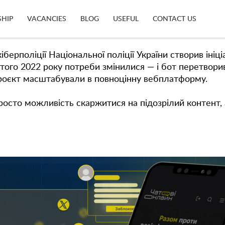
 з фейками, кібербулінгом і шкідливим контентом у
SHIP
VACANCIES
BLOG
USEFUL
CONTACT US
ми.
поліції Національної поліції України створив ініціа
ютого 2022 року потреби змінилися — і бот перетвор
роєкт масштабували в повноцінну вебплатформу.
росто можливість скаржитися на підозрілий контент,