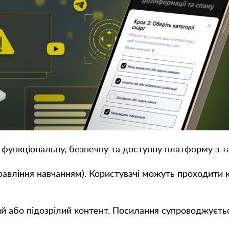
функціональну, безпечну та доступну платформу з 
авління навчанням). Користувачі можуть проходити ку
й або підозрілий контент. Посилання супроводжуєтьс