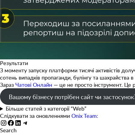
Результати
З моменту запуску платформи
тисячі активістів
долуч
сотень випадків пропаганди, булінгу та шахрайства
в 
Зараз
Чатові Онлайн
— це не просто інструмент. Це р
Вашому бізнесу потрібен сайт чи застосунок
Більше статей з категорії “Web”
Слідкувати за оновленнями
Onix Team:
Instagram
Facebook
LinkedIn
Telegram
Search