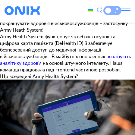
Tag:
DeHealth ID
Onix Team долучилася до розробки цифрової військово-
медичної системи, яка допомагає рятувати життя та
покращувати здоров’я військовослужбовців – застосунку
Army Heath System!
Army Health System функціонує як вебзастосунок та
цифрова карта пацієнта (DeHealth ID) й забезпечує
безперервний доступ до медичної інформації
військовослужбовців. В майбутніх оновленнях
реалізують
аналітику здоров’я
на основі штучного інтелекту. Наша
команда працювала над Frontend частиною розробки.
Що всередині Army Health System?