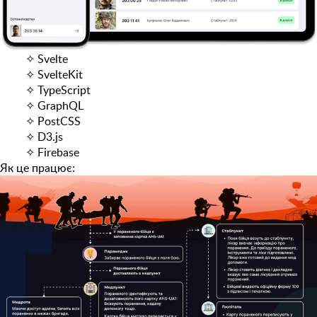
✧
Svelte
✧
SvelteKit
✧
TypeScript
✧
GraphQL
✧
PostCSS
✧
D3.js
✧
Firebase
Як це працює: