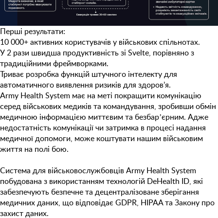
Перші результати:
10 000+ активних користувачів у військових спільнотах.
У 2 рази швидша продуктивність зі Svelte, порівняно з
традиційними фреймворками.
Триває розробка функцій штучного інтелекту для
автоматичного виявлення ризиків для здоров’я.
Army Health System має на меті покращити комунікацію
серед військових медиків та командування, зробивши обмін
медичною інформацією миттєвим та безбарʼєрним. Адже
недостатність комунікації чи затримка в процесі надання
медичної допомоги, може коштувати нашим військовим
життя на полі бою.
Система для військовослужбовців Army Health System
побудована з використанням технологій DeHealth ID, які
забезпечують безпечне та децентралізоване зберігання
медичних даних, що відповідає GDPR, HIPAA та Закону про
захист даних.