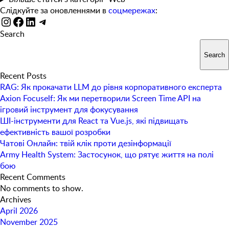
Слідкуйте за оновленнями в
соцмережах
:
Instagram
Facebook
LinkedIn
Telegram
Search
Search
Recent Posts
RAG: Як прокачати LLM до рівня корпоративного експерта
Axion Focuself: Як ми перетворили Screen Time API на
ігровий інструмент для фокусування
ШІ-інструменти для React та Vue.js, які підвищать
ефективність вашої розробки
Чатові Онлайн: твій клік проти дезінформації
Army Health System: Застосунок, що рятує життя на полі
бою
Recent Comments
No comments to show.
Archives
April 2026
November 2025