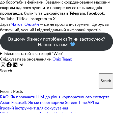
до боротьби з фейками. Завдяки скоординованим масовим
скаргам вдалося зупинити поширення
сотень випадків
пропаганди, булінгу та шахрайства
в Telegram, Facebook,
YouTube, TikTok, Instagram та X.
Зараз
Чатові Онлайн
— це не просто інструмент. Це рух за
безпечний, чесний і відповідальний цифровий простір.
Вашому бізнесу потрібен сайт чи застосунок?
Напишіть нам!
Більше статей з категорії “Web”
Слідкувати за оновленнями
Onix Team:
Instagram
Facebook
LinkedIn
Telegram
Search
Search
Recent Posts
RAG: Як прокачати LLM до рівня корпоративного експерта
Axion Focuself: Як ми перетворили Screen Time API на
ігровий інструмент для фокусування