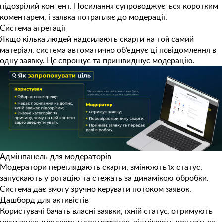
підозрілий контент. Посилання супроводжується коротким
коментарем, і заявка потрапляє до модерації.
Система агрегації
Якщо кілька людей надсилають скарги на той самий
матеріал, система автоматично об’єднує ці повідомлення в
одну заявку. Це спрощує та пришвидшує модерацію.
Адмінпанель для модераторів
Модератори переглядають скарги, змінюють їх статус,
запускають у ротацію та стежать за динамікою обробки.
Система дає змогу зручно керувати потоком заявок.
Дашборд для активістів
Користувачі бачать власні заявки, їхній статус, отримують
посилання для скарг у соцмережах, відмічають контент як