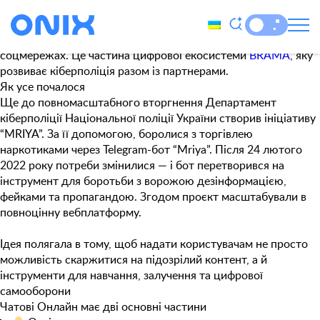
Tag:
дезінформація
Чатові Онлайн
— платформа, яка допомагає боротися з
фейками, кібербулінгом і шкідливим контентом у
соцмережах. Це частина цифрової екосистеми
BRAMA
, яку
розвиває кіберполіція разом із партнерами.
Як усе почалося
Ще до повномасштабного вторгнення Департамент
кіберполіції Національної поліції України створив ініціативу
“MRIYA”. За її допомогою, боролися з торгівлею
наркотиками через Telegram-бот “Mriya”. Після 24 лютого
2022 року потреби змінилися — і бот перетворився на
інструмент для боротьби з ворожою дезінформацією,
фейками та пропагандою. Згодом проєкт масштабували в
повноцінну вебплатформу.
Ідея полягала в тому, щоб надати користувачам не просто
можливість скаржитися на підозрілий контент, а й
інструменти для навчання, залучення та цифрової
самооборони
Чатові Онлайн має дві основні частини